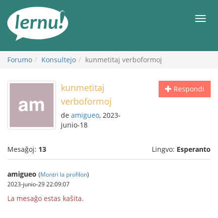
Al
la
Men
enhavo
Forumo
Konsultejo
kunmetitaj verboformoj
kunmetitaj
Respondi
verboformoj
de
amigueo
, 2023-
junio-18
Mesaĝoj:
13
Lingvo:
Esperanto
amigueo
(
Montri la profilon
)
2023-junio-29 22:09:07
La mesaĝo estas kaŝita.