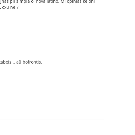
jnas pli simpla ol nova latino. Mi opinias ke oni
, cxu ne ?
abeis... aŭ bofrontis.