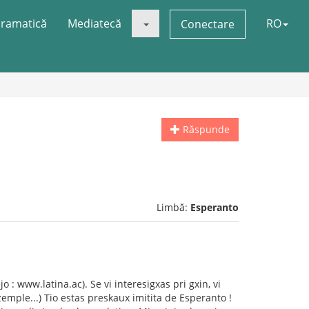
ramatică
Mediatecă
RO
Conectare
Răspunde
Limbă:
Esperanto
 : www.latina.ac). Se vi interesigxas pri gxin, vi
kzemple...) Tio estas preskaux imitita de Esperanto !