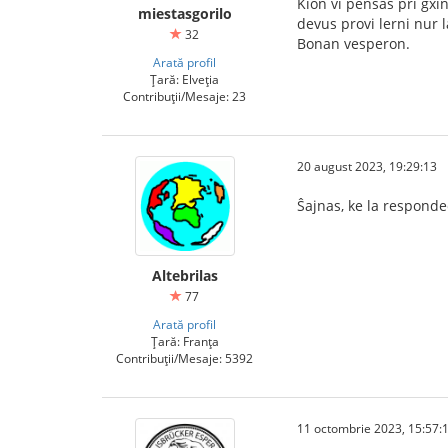
Kion vi pensas pri gxin
miestasgorilo
devus provi lerni nur l
32
Bonan vesperon.
Arată profil
Țară: Elveția
Contribuții/Mesaje: 23
20 august 2023, 19:29:13
Ŝajnas, ke la respondec
Altebrilas
77
Arată profil
Țară: Franța
Contribuții/Mesaje: 5392
11 octombrie 2023, 15:57: