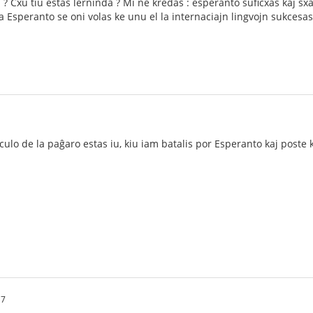
 ? Cxu tiu estas lerninda ? Mi ne kredas : esperanto suficxas kaj sxa
a Esperanto se oni volas ke unu el la internaciajn lingvojn sukcesas
ulo de la paĝaro estas iu, kiu iam batalis por Esperanto kaj poste k
17