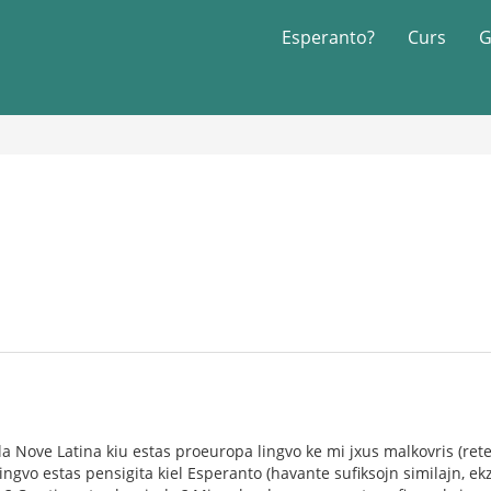
Esperanto?
Curs
G
la Nove Latina kiu estas proeuropa lingvo ke mi jxus malkovris (retejo
 lingvo estas pensigita kiel Esperanto (havante sufiksojn similajn, e