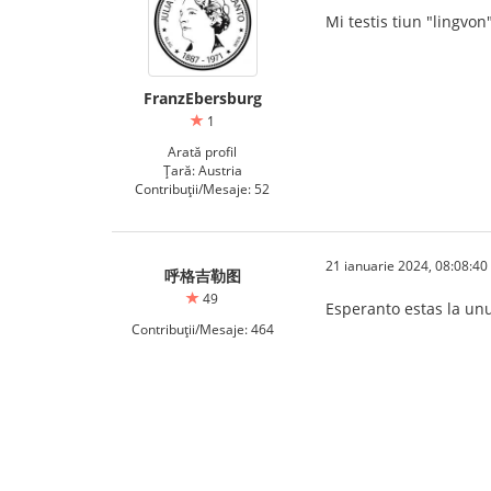
Mi testis tiun "lingvon
FranzEbersburg
1
Arată profil
Țară: Austria
Contribuții/Mesaje: 52
21 ianuarie 2024, 08:08:40
呼格吉勒图
49
Esperanto estas la unu
Contribuții/Mesaje: 464