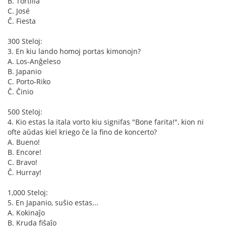
B. Tortilla
C. José
Ĉ. Fiesta
300 Steloj:
3. En kiu lando homoj portas kimonojn?
A. Los-Anĝeleso
B. Japanio
C. Porto-Riko
Ĉ. Ĉinio
500 Steloj:
4. Kio estas la itala vorto kiu signifas "Bone farita!", kion ni
ofte aŭdas kiel kriego ĉe la fino de koncerto?
A. Bueno!
B. Encore!
C. Bravo!
Ĉ. Hurray!
1,000 Steloj:
5. En Japanio, suŝio estas...
A. Kokinaĵo
B. Kruda fiŝaĵo