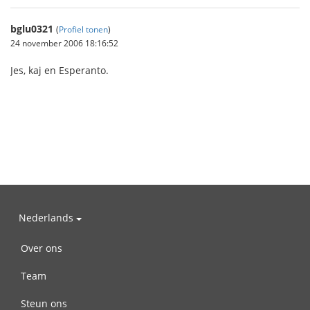
bglu0321
(
Profiel tonen
)
24 november 2006 18:16:52
Jes, kaj en Esperanto.
Nederlands
Over ons
Team
Steun ons