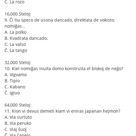
Ĉ. La rozo
16,000 Steloj:
9. Ĉi tiu speco de usona dancado, direktata de vokisto,
nomiĝas...
A. La polko
B. Kvadrata dancado.
C. La valso
Ĉ. La tango
32,000 Steloj:
10. Kiel nomiĝas inuita domo konstruita el blokoj de neĝo?
A. Vigvamo
B. Tipio
C. Kabano
Ĉ. Igluo
64,000 Steloj:
11. Kion vi devus demeti kiam vi eniras japanan hejmon?
A. Via surtuto
B. Via peruko
C. Viaj ŝuoj
Ĉ. Via ĉapelo