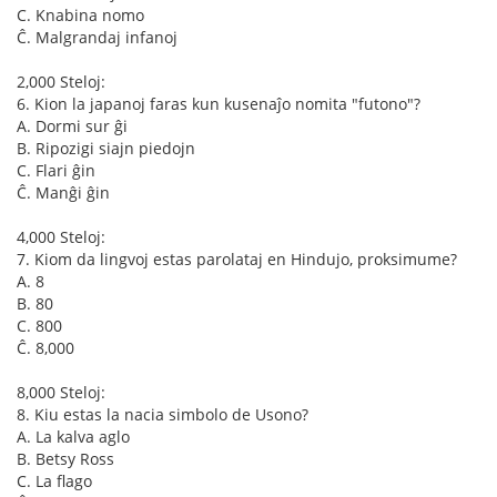
C. Knabina nomo
Ĉ. Malgrandaj infanoj
2,000 Steloj:
6. Kion la japanoj faras kun kusenaĵo nomita "futono"?
A. Dormi sur ĝi
B. Ripozigi siajn piedojn
C. Flari ĝin
Ĉ. Manĝi ĝin
4,000 Steloj:
7. Kiom da lingvoj estas parolataj en Hindujo, proksimume?
A. 8
B. 80
C. 800
Ĉ. 8,000
8,000 Steloj:
8. Kiu estas la nacia simbolo de Usono?
A. La kalva aglo
B. Betsy Ross
C. La flago