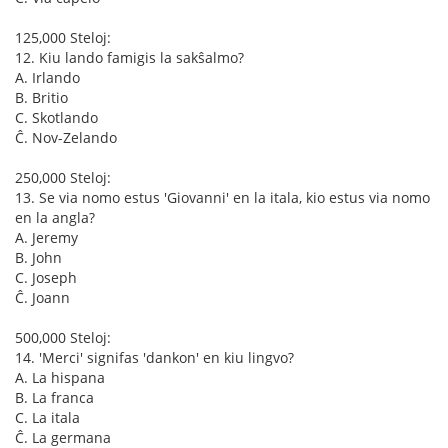
125,000 Steloj:
12. Kiu lando famigis la sakŝalmo?
A. Irlando
B. Britio
C. Skotlando
Ĉ. Nov-Zelando
250,000 Steloj:
13. Se via nomo estus 'Giovanni' en la itala, kio estus via nomo
en la angla?
A. Jeremy
B. John
C. Joseph
Ĉ. Joann
500,000 Steloj:
14. 'Merci' signifas 'dankon' en kiu lingvo?
A. La hispana
B. La franca
C. La itala
Ĉ. La germana