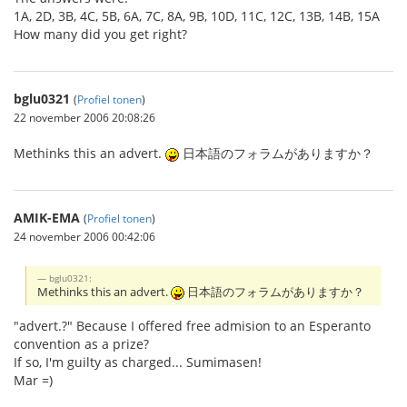
1A, 2D, 3B, 4C, 5B, 6A, 7C, 8A, 9B, 10D, 11C, 12C, 13B, 14B, 15A
How many did you get right?
bglu0321
(
Profiel tonen
)
22 november 2006 20:08:26
Methinks this an advert.
日本語のフォラムがありますか？
AMIK-EMA
(
Profiel tonen
)
24 november 2006 00:42:06
bglu0321:
Methinks this an advert.
日本語のフォラムがありますか？
"advert.?" Because I offered free admision to an Esperanto
convention as a prize?
If so, I'm guilty as charged... Sumimasen!
Mar =)