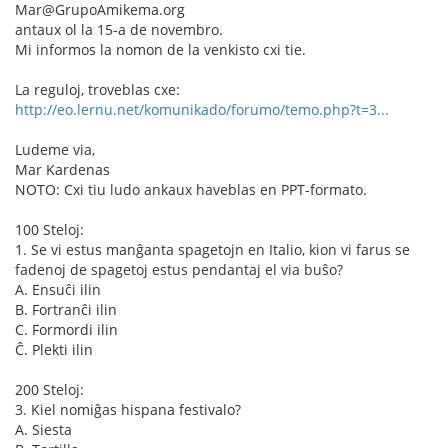
Mar@GrupoAmikema.org
antaux ol la 15-a de novembro.
Mi informos la nomon de la venkisto cxi tie.
La reguloj, troveblas cxe:
http://eo.lernu.net/komunikado/forumo/temo.php?t=3...
Ludeme via,
Mar Kardenas
NOTO: Cxi tiu ludo ankaux haveblas en PPT-formato.
100 Steloj:
1. Se vi estus manĝanta spagetojn en Italio, kion vi farus se
fadenoj de spagetoj estus pendantaj el via buŝo?
A. Ensuĉi ilin
B. Fortranĉi ilin
C. Formordi ilin
Ĉ. Plekti ilin
200 Steloj:
3. Kiel nomiĝas hispana festivalo?
A. Siesta