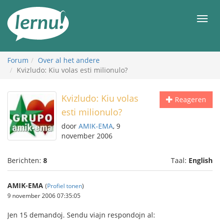
Naar
de
Men
inhoud
Forum
Over al het andere
Kvizludo: Kiu volas esti milionulo?
Kvizludo: Kiu volas
Reageren
esti milionulo?
door
AMIK-EMA
, 9
november 2006
Berichten:
8
Taal:
English
AMIK-EMA
(
Profiel tonen
)
9 november 2006 07:35:05
Jen 15 demandoj. Sendu viajn respondojn al: