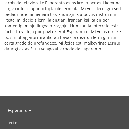
lernis de televido, ke Esperanto estas kreita por esti komuna
lingvo inter ĉiuj popoloj facile lernebla. Mi volis lerni ĝin sed
bedaŭrinde mi neniam trovis iun ajn kiu povus instrui min.
Poste, mi decidis lerni la anglan, francan kaj italan por
kontentigi miajn lingvajn zorgojn. Nun kun la interreto estis
facile trovi ilojn por povi eklerni Esperanton. Mi volas diri, ke
post multaj jaroj mi ankoraŭ havas la deziron lerni ĝin kun
certa grado de profundeco. Mi ĝojas esti malkovrinta Lernu!
daŭrigi estas ĉi tiu vojaĝo al lernado de Esperanto.
Esperanto
Pri ni