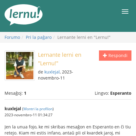
Al
la
Men
enhavo
Forumo
Pri la paĝaro
Lernante lerni en "Lernu!"
Lernante lerni en
Respondi
"Lernu!"
de
kuxlejal
, 2023-
novembro-11
Mesaĝoj:
1
Lingvo:
Esperanto
kuxlejal
(
Montri la profilon
)
2023-novembro-11 01:34:27
Jen la unua fojo, ke mi skribas mesaĝon en Esperanto en ĉi tiu
retejo. Kiam mi estis infano, antaŭ pli ol kvardek jaroj, mi