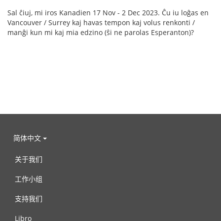
Sal ĉiuj, mi iros Kanadien 17 Nov - 2 Dec 2023. Ĉu iu loĝas en
Vancouver / Surrey kaj havas tempon kaj volus renkonti /
manĝi kun mi kaj mia edzino (ŝi ne parolas Esperanton)?
简体中文
关于我们
工作小组
支持我们
Libro