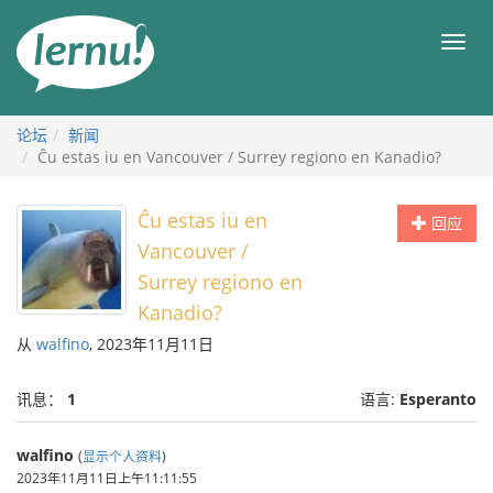
去
目
目
錄
录
頁
论坛
新闻
Ĉu estas iu en Vancouver / Surrey regiono en Kanadio?
Ĉu estas iu en
回应
Vancouver /
Surrey regiono en
Kanadio?
从
walfino
, 2023年11月11日
讯息：
1
语言:
Esperanto
walfino
(
显示个人资料
)
2023年11月11日上午11:11:55