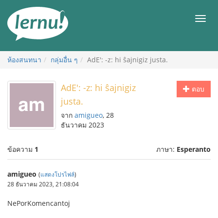
ไป
ยัง
เมนู
สารบัญ
ห้องสนทนา
กลุ่มอื่น ๆ
AdE': -z: hi ŝajnigiz justa.
AdE': -z: hi ŝajnigiz
ตอบ
justa.
จาก
amigueo
, 28
ธันวาคม 2023
ข้อความ
1
ภาษา:
Esperanto
amigueo
(
แสดงโปรไฟล์
)
28 ธันวาคม 2023, 21:08:04
NePorKomencantoj