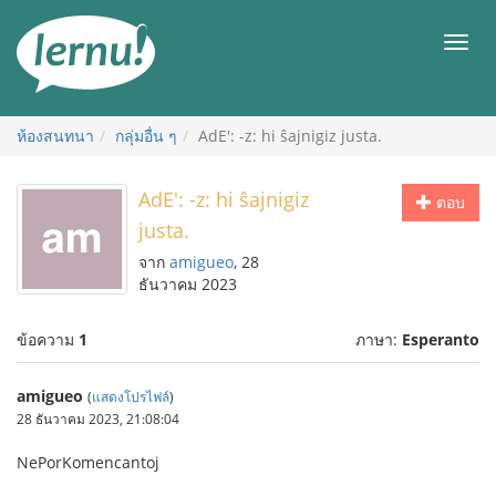
ไป
ยัง
เมนู
สารบัญ
ห้องสนทนา
กลุ่มอื่น ๆ
AdE': -z: hi ŝajnigiz justa.
AdE': -z: hi ŝajnigiz
ตอบ
justa.
จาก
amigueo
, 28
ธันวาคม 2023
ข้อความ
1
ภาษา:
Esperanto
amigueo
(
แสดงโปรไฟล์
)
28 ธันวาคม 2023, 21:08:04
NePorKomencantoj