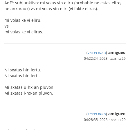
AdE': subjunktivo: mi volas vin eliru (probable ne estas eliro,
ne ankoraux) vs mi volas vin eliri (vi fakte eliras).
mi volas ke vi eliru.
Vs
mi volas ke vi eliras.
amigueo
(
הצגת פרופיל
)
29 בדצמבר 2023, 04:22:24
Ni sxatas hin lertu.
Ni sxatas hin lerti.
Mi sxatas u-hx-an pluvon.
Mi sxatas i-hx-an pluvon.
amigueo
(
הצגת פרופיל
)
29 בדצמבר 2023, 04:28:35