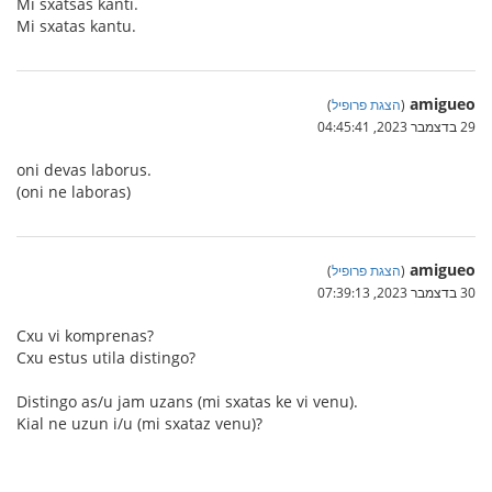
Mi sxatsas kanti.
Mi sxatas kantu.
amigueo
(
הצגת פרופיל
)
29 בדצמבר 2023, 04:45:41
oni devas laborus.
(oni ne laboras)
amigueo
(
הצגת פרופיל
)
30 בדצמבר 2023, 07:39:13
Cxu vi komprenas?
Cxu estus utila distingo?
Distingo as/u jam uzans (mi sxatas ke vi venu).
Kial ne uzun i/u (mi sxataz venu)?