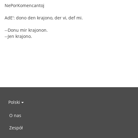
NePorKomencantoj
AdE': dono den krajono, der vi, def mi.
--Donu mir krajonon.
--Jen krajono.
Polski
O nas
Zespół