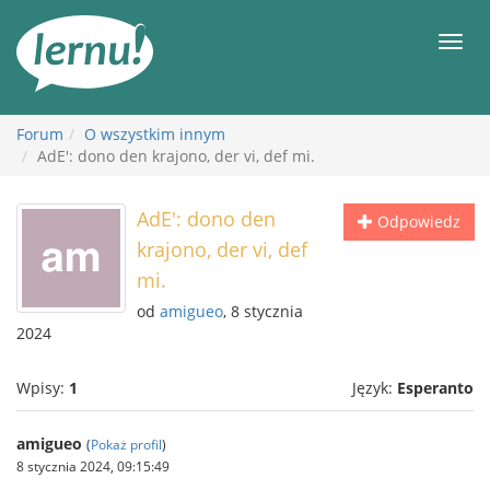
Więcej
Men
Forum
O wszystkim innym
AdE': dono den krajono, der vi, def mi.
AdE': dono den
Odpowiedz
krajono, der vi, def
mi.
od
amigueo
, 8 stycznia
2024
Wpisy:
1
Język:
Esperanto
amigueo
(
Pokaż profil
)
8 stycznia 2024, 09:15:49