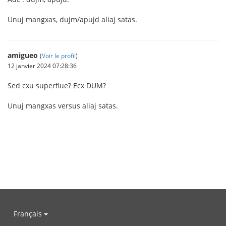
Unuj mangxas, dujm/apujd aliaj satas.
amigueo
(
Voir le profil
)
12 janvier 2024 07:28:36
Sed cxu superflue? Ecx DUM?
Unuj mangxas versus aliaj satas.
Français