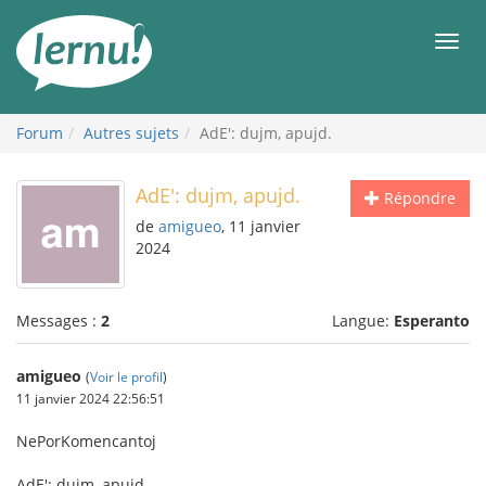
Aller
au
Men
contenu
Forum
Autres sujets
AdE': dujm, apujd.
AdE': dujm, apujd.
Répondre
de
amigueo
, 11 janvier
2024
Messages :
2
Langue:
Esperanto
amigueo
(
Voir le profil
)
11 janvier 2024 22:56:51
NePorKomencantoj
AdE': dujm, apujd.