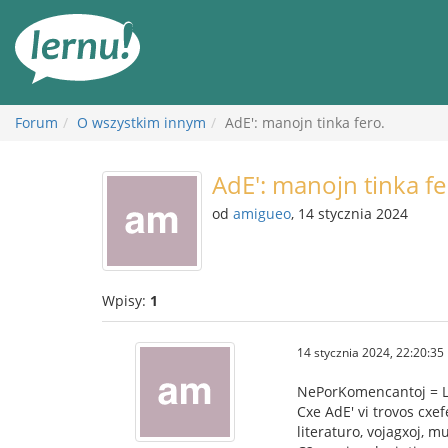
Więcej
Forum
O wszystkim innym
AdE': manojn tinka fero.
AdE': manojn tinka fe
od
amigueo
, 14 stycznia 2024
Wpisy:
1
14 stycznia 2024, 22:20:35
NePorKomencantoj = La
Cxe AdE' vi trovos cxef
literaturo, vojagxoj, m