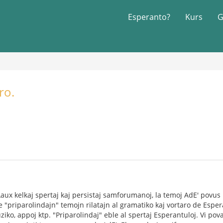
Esperanto?
Kurs
G
ro.
ux kelkaj spertaj kaj persistaj samforumanoj, la temoj AdE' povus 
e "priparolindajn" temojn rilatajn al gramatiko kaj vortaro de Esper
uziko, appoj ktp. "Priparolindaj" eble al spertaj Esperantuloj. Vi po