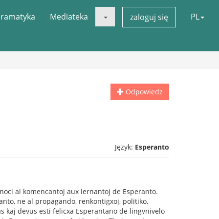
ramatyka
Mediateka
PL
zaloguj się
Odpowiedz
Język:
Esperanto
noci al komencantoj aux lernantoj de Esperanto.
anto, ne al propagando, renkontigxoj, politiko,
vas kaj devus esti felicxa Esperantano de lingvnivelo