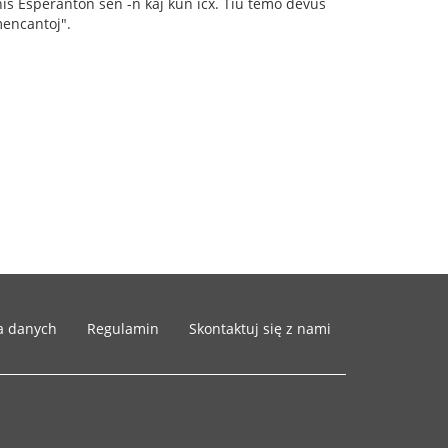
is Esperanton sen -n kaj kun icx. Tiu temo devus
mencantoj".
a danych
Regulamin
Skontaktuj się z nami