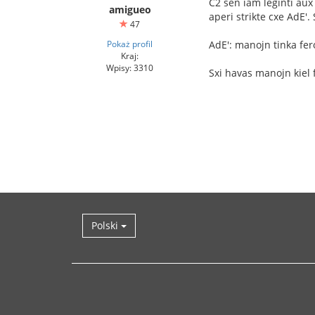
C2 sen iam leginti aux
amigueo
aperi strikte cxe AdE
47
Pokaż profil
AdE': manojn tinka fer
Kraj:
Wpisy: 3310
Sxi havas manojn kiel 
Polski