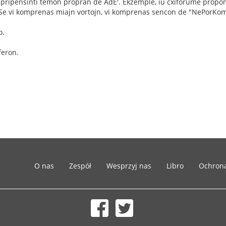
 pripensinti temon propran de AdE'. Ekzemple, iu cxiforume propon
'. Se vi komprenas miajn vortojn, vi komprenas sencon de "NePorKo
o.
feron.
O nas
Zespół
Wesprzyj nas
Libro
Ochron