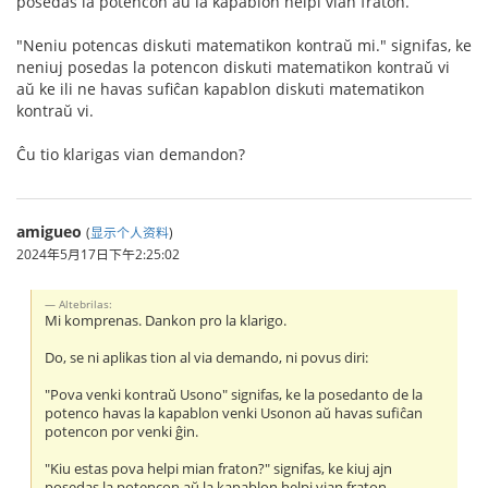
posedas la potencon aŭ la kapablon helpi vian fraton.
"Neniu potencas diskuti matematikon kontraŭ mi." signifas, ke
neniuj posedas la potencon diskuti matematikon kontraŭ vi
aŭ ke ili ne havas sufiĉan kapablon diskuti matematikon
kontraŭ vi.
Ĉu tio klarigas vian demandon?
amigueo
(
显示个人资料
)
2024年5月17日下午2:25:02
Altebrilas:
Mi komprenas. Dankon pro la klarigo.
Do, se ni aplikas tion al via demando, ni povus diri:
"Pova venki kontraŭ Usono" signifas, ke la posedanto de la
potenco havas la kapablon venki Usonon aŭ havas sufiĉan
potencon por venki ĝin.
"Kiu estas pova helpi mian fraton?" signifas, ke kiuj ajn
posedas la potencon aŭ la kapablon helpi vian fraton.