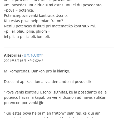
○mi posedas unueldue = mi estas unu el du posedantoj.
○pova = potenca.
Potenca/pova venki kontraux Usono.
Kiu estas pova helpi mian fraton?
Neniu potencas diskuti pri matematiko kontraux mi.
○pliiel, pliiu, pliia, pliiom =
iel pli, iu pli, ia pli, iom pli.
Altebrilas
(
显示个人资料
)
2024年5月16日上午7:02:43
Mi komprenas. Dankon pro la klarigo.
Do, se ni aplikas tion al via demando, ni povus diri:
"Pova venki kontraŭ Usono" signifas, ke la posedanto de la
potenco havas la kapablon venki Usonon aŭ havas sufiĉan
potencon por venki ĝin.
"Kiu estas pova helpi mian fraton?" signifas, ke kiuj ajn