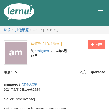
去
目
目
錄
录
頁
论坛
其他话题
AdE'': [13-19mj]
AdE'': [13-19mj]
回应
从
amigueo
, 2024年5月
15日
讯息：
5
语言:
Esperanto
amigueo
(
显示个人资料
)
2024年5月15日上午6:05:19
NePorKomencantoj
○hi le posedas = hi estas la posedanto.