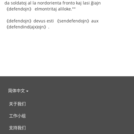
da soldatoj al la nordorienta fronto kaj lasi ĝiajn
《defendojn》 elmontritaj aliloke.""
《defendojn》devus esti 《sendefendojn》aux
《defendind(ajx)ojn》.
简体中文
关于我们
工作小组
支持我们