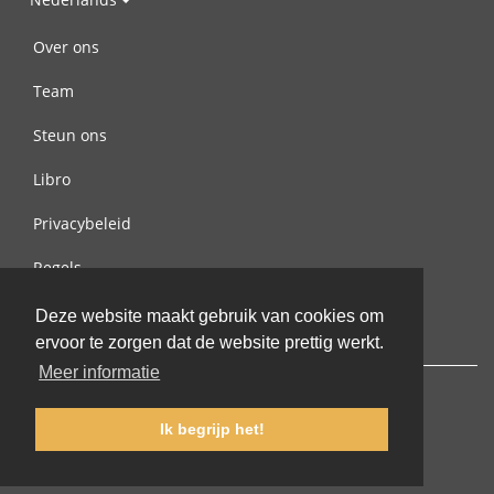
Over ons
Team
Steun ons
Libro
Privacybeleid
Regels
Contact met ons opnemen
Deze website maakt gebruik van cookies om
ervoor te zorgen dat de website prettig werkt.
Meer informatie
Ik begrijp het!
© 2002-2026 lernu.net |
Impressum