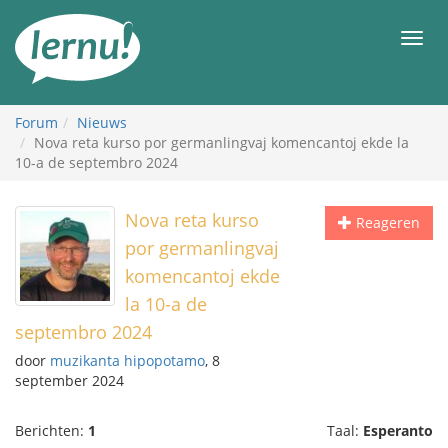
Naar
de
Men
inhoud
Forum
Nieuws
Nova reta kurso por germanlingvaj komencantoj ekde la
10-a de septembro 2024
Nova reta kurso
Reageren
por germanlingvaj
komencantoj ekde
la 10-a de
septembro 2024
door
muzikanta hipopotamo
, 8
september 2024
Berichten:
1
Taal:
Esperanto