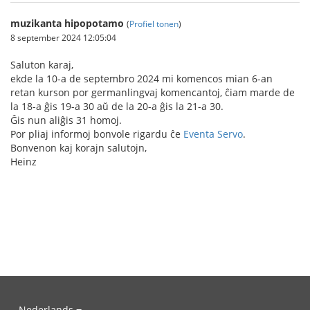
muzikanta hipopotamo
(
Profiel tonen
)
8 september 2024 12:05:04
Saluton karaj,
ekde la 10-a de septembro 2024 mi komencos mian 6-an
retan kurson por germanlingvaj komencantoj, ĉiam marde de
la 18-a ĝis 19-a 30 aŭ de la 20-a ĝis la 21-a 30.
Ĝis nun aliĝis 31 homoj.
Por pliaj informoj bonvole rigardu ĉe
Eventa Servo
.
Bonvenon kaj korajn salutojn,
Heinz
Nederlands