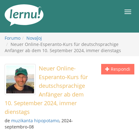
Al
la
Men
enhavo
Forumo
Novaĵoj
Neuer Online-Esperanto-Kurs für deutschsprachige
Anfänger ab dem 10. September 2024, immer dienstags
Neuer Online-
Respondi
Esperanto-Kurs für
deutschsprachige
Anfänger ab dem
10. September 2024, immer
dienstags
de
muzikanta hipopotamo
, 2024-
septembro-08