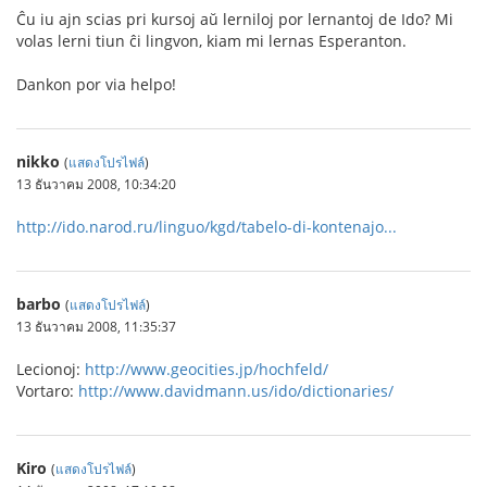
Ĉu iu ajn scias pri kursoj aŭ lerniloj por lernantoj de Ido? Mi
volas lerni tiun ĉi lingvon, kiam mi lernas Esperanton.
Dankon por via helpo!
nikko
(
แสดงโปรไฟล์
)
13 ธันวาคม 2008, 10:34:20
http://ido.narod.ru/linguo/kgd/tabelo-di-kontenajo...
barbo
(
แสดงโปรไฟล์
)
13 ธันวาคม 2008, 11:35:37
Lecionoj:
http://www.geocities.jp/hochfeld/
Vortaro:
http://www.davidmann.us/ido/dictionaries/
Kiro
(
แสดงโปรไฟล์
)