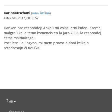
KarinaKuschani
(
แสดงโปรไฟล์
)
4 สิงหาคม 2017, 08:30:57
Dankon pro respondoj! Ankaŭ mi volas lerni l'Idon! Krome,
malgraŭ ke la temo komencis en la jaro 2008, la respondoj
estas malmultegaj!
Post lerni la lingvon, mi mem provos aldoni kelkajn
retadresojn ĉi tie! Ĝis!
ไทย