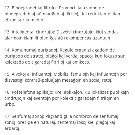
12. Biodegradeblaj filtriloj: Promocii la uzadon de
biodegradeblaj aŭ manĝeblaj filtriloj, tiel reduktante ilian
efikon sur la medio.
13. Inteligentaj cindrujoj: Disvolvi cindrujojn, kiuj sendas
alarmojn kiam ili pleniĝas aŭ rekompencas uzantojn.
14. Komunumaj purigadoj: Regule organizi agadojn de
purigado de stratoj, plaĝoj kaj verdaj spacoj, kun fokuso sur
kolektado de cigaredaj filtriloj kaj amikeco.
15. Alvokoj al influantoj: Mobilizi famulojn kaj influantojn por
disvastigi kontraŭ-poluaĵajn mesaĝojn en sociaj retoj.
16. Poŝtelefona aplikaĵo: Krei aplikaĵon, kiu lokalizas publikajn
cindrujojn kaj eventojn por kolekti cigaredajn filtrilojn en
urbo.
17. Senfumaj zonoj: Pligrandigi la nombron de senfumaj
zonoj, precipe en naturaj, sentemaj lokoj kiel plaĝoj kaj
arbaroj.