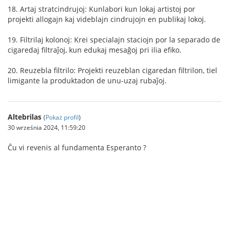
18. Artaj stratcindrujoj: Kunlabori kun lokaj artistoj por
projekti allogajn kaj videblajn cindrujojn en publikaj lokoj.
19. Filtrilaj kolonoj: Krei specialajn staciojn por la separado de
cigaredaj filtraĵoj, kun edukaj mesaĝoj pri ilia efiko.
20. Reuzebla filtrilo: Projekti reuzeblan cigaredan filtrilon, tiel
limigante la produktadon de unu-uzaj rubaĵoj.
Altebrilas
(
Pokaż profil
)
30 września 2024, 11:59:20
Ĉu vi revenis al fundamenta Esperanto ?