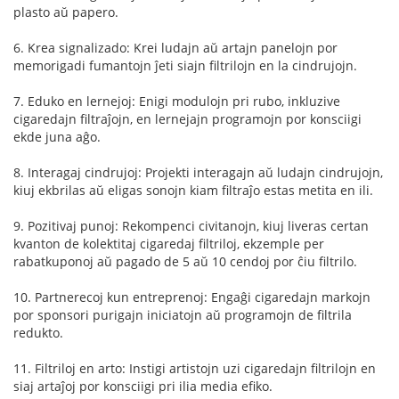
plasto aŭ papero.
6. Krea signalizado: Krei ludajn aŭ artajn panelojn por
memorigadi fumantojn ĵeti siajn filtrilojn en la cindrujojn.
7. Eduko en lernejoj: Enigi modulojn pri rubo, inkluzive
cigaredajn filtraĵojn, en lernejajn programojn por konsciigi
ekde juna aĝo.
8. Interagaj cindrujoj: Projekti interagajn aŭ ludajn cindrujojn,
kiuj ekbrilas aŭ eligas sonojn kiam filtraĵo estas metita en ili.
9. Pozitivaj punoj: Rekompenci civitanojn, kiuj liveras certan
kvanton de kolektitaj cigaredaj filtriloj, ekzemple per
rabatkuponoj aŭ pagado de 5 aŭ 10 cendoj por ĉiu filtrilo.
10. Partnerecoj kun entreprenoj: Engaĝi cigaredajn markojn
por sponsori purigajn iniciatojn aŭ programojn de filtrila
redukto.
11. Filtriloj en arto: Instigi artistojn uzi cigaredajn filtrilojn en
siaj artaĵoj por konsciigi pri ilia media efiko.