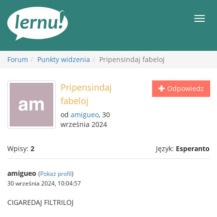
Więcej
Men
Forum
Punkty widzenia
Pripensindaj fabeloj
Pripensindaj
Odpowiedz
fabeloj
od
amigueo
, 30
września 2024
Wpisy:
2
Język:
Esperanto
amigueo
(
Pokaż profil
)
30 września 2024, 10:04:57
CIGAREDAJ FILTRILOJ