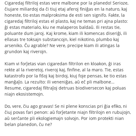
Cigaredaj filtriloj estas vere malbone por la planedo! Serioze,
ĉiujare miliardoj da ĉi tiuj etaj aferoj finiĝas en la naturo, kaj
honeste, tio estas malproksima de esti sen signifo. Fakte, la
cigaredaj filtriloj estas el plasto, kaj ne temas pri ajna plasto:
ĝi estas materialo, kiu ne malaperos baldaŭ. Ili restas tie,
poluante dum jaroj. Kaj krome, kiam ili komencas diseriĝi, ili
ellasas tre toksajn substancojn, kiel nikotino, plumbo kaj
arseniko. Ĉu agrable? Ne vere, precipe kiam ili atingas la
grundon kaj riverojn.
Kiam vi forĵetas vian cigaredan filtrilon en kloakon, ĝi iras
rekte al la riveretoj, riveroj kaj, finfine, al la maro. Tie, estas
katastrofo por la fiŝoj kaj birdoj, kiuj foje pensas, ke tio estas
manĝaĵo. La rezulto: ili veneniĝas, aŭ eĉ pli malbone…
Resume, cigaredaj filtraĵoj detruas biodiversecon kaj poluas
niajn ekosistemojn.
Do, vere, ĉiu ago gravas! Se ni plene konscias pri ĝia efiko, ni
ĉiuj povas fari penon: aŭ forĵetante niajn filtrilojn en rubujojn,
aŭ serĉante pli ekologiemajn solvojn. Por iom protekti nian
belan planedon, ĉu ne?