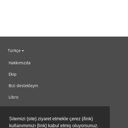
Türkçe
Hakkımızda
Ekip
Bizi destekleyin
Libro
Gizlilik Politikası
Sitemizi {site} ziyaret etmekle çerez {/link}
Kullanım Koşulları
kullanımımızı {link} kabul etmiş oluyorsunuz.