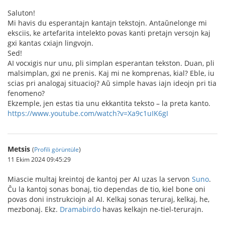
Saluton!
Mi havis du esperantajn kantajn tekstojn. Antaŭnelonge mi
eksciis, ke artefarita intelekto povas kanti pretajn versojn kaj
gxi kantas cxiajn lingvojn.
Sed!
AI vocxigis nur unu, pli simplan esperantan tekston. Duan, pli
malsimplan, gxi ne prenis. Kaj mi ne komprenas, kial? Eble, iu
scias pri analogaj situacioj? Aŭ simple havas iajn ideojn pri tia
fenomeno?
Ekzemple, jen estas tia unu ekkantita teksto – la preta kanto.
https://www.youtube.com/watch?v=Xa9c1uIK6gI
Metsis
(
Profili görüntüle
)
11 Ekim 2024 09:45:29
Miascie multaj kreintoj de kantoj per AI uzas la servon
Suno
.
Ĉu la kantoj sonas bonaj, tio dependas de tio, kiel bone oni
povas doni instrukciojn al AI. Kelkaj sonas teruraj, kelkaj, he,
mezbonaj. Ekz.
Dramabirdo
havas kelkajn ne-tiel-terurajn.