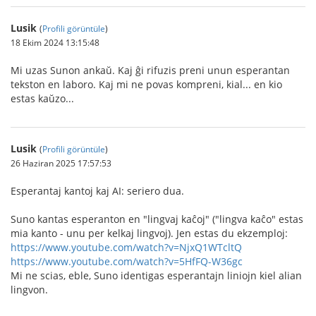
Lusik
(
Profili görüntüle
)
18 Ekim 2024 13:15:48
Mi uzas Sunon ankaŭ. Kaj ĝi rifuzis preni unun esperantan
tekston en laboro. Kaj mi ne povas kompreni, kial... en kio
estas kaŭzo...
Lusik
(
Profili görüntüle
)
26 Haziran 2025 17:57:53
Esperantaj kantoj kaj AI: seriero dua.
Suno kantas esperanton en "lingvaj kaĉoj" ("lingva kaĉo" estas
mia kanto - unu per kelkaj lingvoj). Jen estas du ekzemploj:
https://www.youtube.com/watch?v=NjxQ1WTcltQ
https://www.youtube.com/watch?v=5HfFQ-W36gc
Mi ne scias, eble, Suno identigas esperantajn liniojn kiel alian
lingvon.