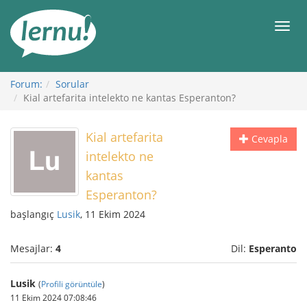
İçerik
Görüntüleme
Men
Forum:
Sorular
Kial artefarita intelekto ne kantas Esperanton?
Kial artefarita
Cevapla
intelekto ne
kantas
Esperanton?
başlangıç
Lusik
, 11 Ekim 2024
Mesajlar:
4
Dil:
Esperanto
Lusik
(
Profili görüntüle
)
11 Ekim 2024 07:08:46