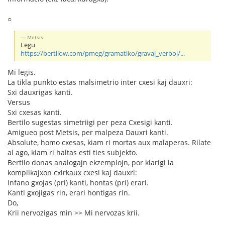
○
Metsis:
Legu
https://bertilow.com/pmeg/gramatiko/gravaj_verboj/...
Mi legis.
La tikla punkto estas malsimetrio inter cxesi kaj dauxri:
Sxi dauxrigas kanti.
Versus
Sxi cxesas kanti.
Bertilo sugestas simetriigi per peza Cxesigi kanti.
Amigueo post Metsis, per malpeza Dauxri kanti.
Absolute, homo cxesas, kiam ri mortas aux malaperas. Rilate
al ago, kiam ri haltas esti ties subjekto.
Bertilo donas analogajn ekzemplojn, por klarigi la
komplikajxon cxirkaux cxesi kaj dauxri:
Infano gxojas (pri) kanti, hontas (pri) erari.
Kanti gxojigas rin, erari hontigas rin.
Do,
Krii nervozigas min >> Mi nervozas krii.