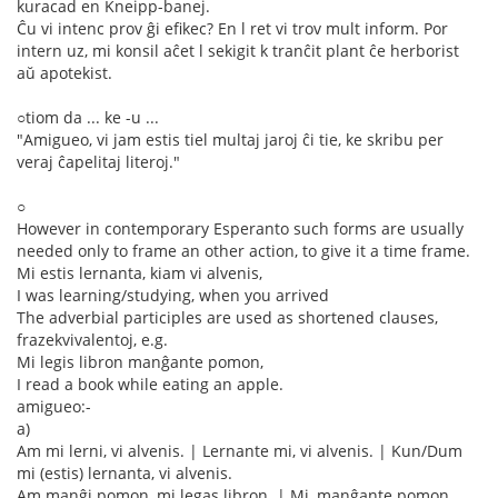
kuracad en Kneipp-banej.
Ĉu vi intenc prov ĝi efikec? En l ret vi trov mult inform. Por
intern uz, mi konsil aĉet l sekigit k tranĉit plant ĉe herborist
aŭ apotekist.
○tiom da ... ke -u ...
"Amigueo, vi jam estis tiel multaj jaroj ĉi tie, ke skribu per
veraj ĉapelitaj literoj."
○
However in contemporary Esperanto such forms are usually
needed only to frame an other action, to give it a time frame.
Mi estis lernanta, kiam vi alvenis,
I was learning/studying, when you arrived
The adverbial participles are used as shortened clauses,
frazekvivalentoj, e.g.
Mi legis libron manĝante pomon,
I read a book while eating an apple.
amigueo:-
a)
Am mi lerni, vi alvenis. | Lernante mi, vi alvenis. | Kun/Dum
mi (estis) lernanta, vi alvenis.
Am manĝi pomon, mi legas libron. | Mi, manĝante pomon,