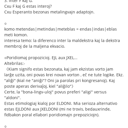
3. Inter F kaj G.
Cxu F kaj G estas interoj?
Cxu Esperanto bezonas metalingvajn adaptojn.
○
komo metendas|metindas|meteblas = endas|indas|eblas
meti komon.
interesa temo: la diferenco inter la maldekstra kaj la dekstra
membroj de la maljena ekvacio.
○Poridiomaj propozicioj. EJL aux JXEL...
Altebrilas:-
《Kiam signifo estas bezonata, kaj jam ekzistas vorto jam
larĝe uzita, oni povas krei novan vorton , eĉ ne tute logike. Ekz.
"aliĝi" (kial ne "aniĝi"? Oni ja parolas pri kongresanoj). Kaj
poste aperas derivaĵoj, kiel "aliĝilo"》
Certe, la "bona-lingv-uloj" povus preferi "aligi" versus
"aldoni".
Estas etimologiaj kialoj por ELDONI. Mia serioza alternativo
estas EJLDONI aux JXELDONI (mi ne trovis, bedauxrinde,
fidbakon poral ellabori poridiomajn prepoziciojn).
○