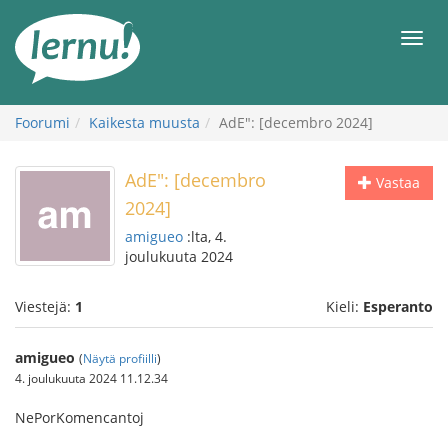
Tästä
sisältöön
Men
Foorumi
Kaikesta muusta
AdE": [decembro 2024]
AdE": [decembro
Vastaa
2024]
amigueo
:lta, 4.
joulukuuta 2024
Viestejä:
1
Kieli:
Esperanto
amigueo
(
Näytä profiilli
)
4. joulukuuta 2024 11.12.34
NePorKomencantoj