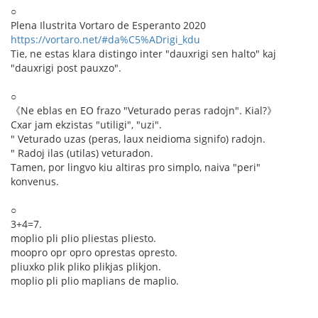
○
Plena Ilustrita Vortaro de Esperanto 2020
https://vortaro.net/#da%C5%ADrigi_kdu
Tie, ne estas klara distingo inter "dauxrigi sen halto" kaj
"dauxrigi post pauxzo".
○
《Ne eblas en EO frazo "Veturado peras radojn". Kial?》
Cxar jam ekzistas "utiligi", "uzi".
" Veturado uzas (peras, laux neidioma signifo) radojn.
" Radoj ilas (utilas) veturadon.
Tamen, por lingvo kiu altiras pro simplo, naiva "peri"
konvenus.
○
3+4=7.
moplio pli plio pliestas pliesto.
moopro opr opro oprestas opresto.
pliuxko plik pliko plikjas plikjon.
moplio pli plio maplians de maplio.