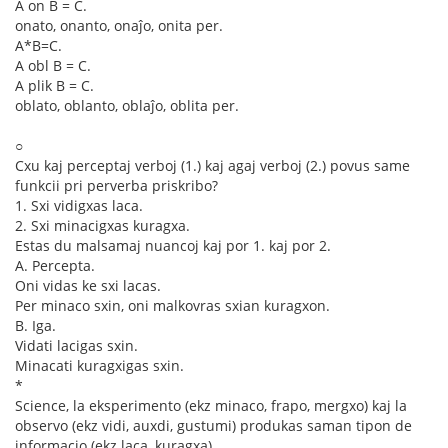
A on B = C.
onato, onanto, onaĵo, onita per.
A*B=C.
A obl B = C.
A plik B = C.
oblato, oblanto, oblaĵo, oblita per.
○
Cxu kaj perceptaj verboj (1.) kaj agaj verboj (2.) povus same
funkcii pri perverba priskribo?
1. Sxi vidigxas laca.
2. Sxi minacigxas kuragxa.
Estas du malsamaj nuancoj kaj por 1. kaj por 2.
A. Percepta.
Oni vidas ke sxi lacas.
Per minaco sxin, oni malkovras sxian kuragxon.
B. Iga.
Vidati lacigas sxin.
Minacati kuragxigas sxin.
*
Science, la eksperimento (ekz minaco, frapo, mergxo) kaj la
observo (ekz vidi, auxdi, gustumi) produkas saman tipon de
informacio (ekz laca, kuragxa).