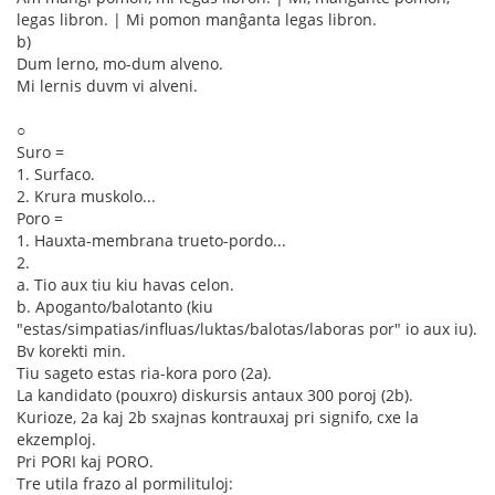
legas libron. | Mi pomon manĝanta legas libron.
b)
Dum lerno, mo-dum alveno.
Mi lernis duvm vi alveni.
○
Suro =
1. Surfaco.
2. Krura muskolo...
Poro =
1. Hauxta-membrana trueto-pordo...
2.
a. Tio aux tiu kiu havas celon.
b. Apoganto/balotanto (kiu
"estas/simpatias/influas/luktas/balotas/laboras por" io aux iu).
Bv korekti min.
Tiu sageto estas ria-kora poro (2a).
La kandidato (pouxro) diskursis antaux 300 poroj (2b).
Kurioze, 2a kaj 2b sxajnas kontrauxaj pri signifo, cxe la
ekzemploj.
Pri PORI kaj PORO.
Tre utila frazo al pormilituloj: