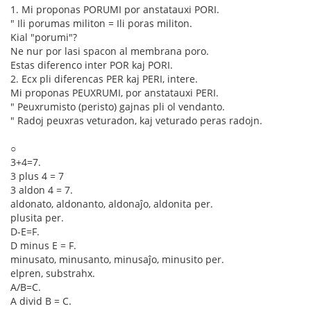
1. Mi proponas PORUMI por anstatauxi PORI.
" Ili porumas militon = Ili poras militon.
Kial "porumi"?
Ne nur por lasi spacon al membrana poro.
Estas diferenco inter POR kaj PORI.
2. Ecx pli diferencas PER kaj PERI, intere.
Mi proponas PEUXRUMI, por anstatauxi PERI.
" Peuxrumisto (peristo) gajnas pli ol vendanto.
" Radoj peuxras veturadon, kaj veturado peras radojn.
○
3+4=7.
3 plus 4 = 7
3 aldon 4 = 7.
aldonato, aldonanto, aldonaĵo, aldonita per.
plusita per.
D-E=F.
D minus E = F.
minusato, minusanto, minusaĵo, minusito per.
elpren, substrahx.
A/B=C.
A divid B = C.