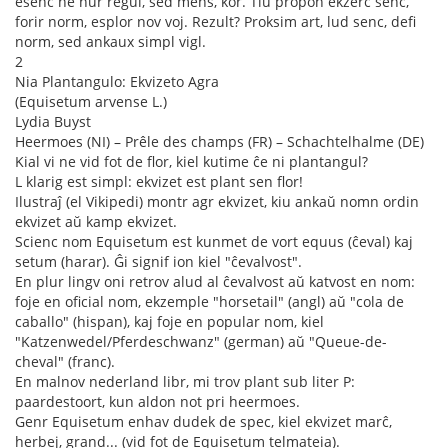
esenc ne nur regul, sed mens, kor. Tiu propon ekzerc senc,
forir norm, esplor nov voj. Rezult? Proksim art, lud senc, defi
norm, sed ankaux simpl vigl.
2
Nia Plantangulo: Ekvizeto Agra
(Equisetum arvense L.)
Lydia Buyst
Heermoes (NI) – Prêle des champs (FR) – Schachtelhalme (DE)
Kial vi ne vid fot de flor, kiel kutime ĉe ni plantangul?
L klarig est simpl: ekvizet est plant sen flor!
Ilustraĵ (el Vikipedi) montr agr ekvizet, kiu ankaŭ nomn ordin
ekvizet aŭ kamp ekvizet.
Scienc nom Equisetum est kunmet de vort equus (ĉeval) kaj
setum (harar). Ĝi signif ion kiel "ĉevalvost".
En plur lingv oni retrov alud al ĉevalvost aŭ katvost en nom:
foje en oficial nom, ekzemple "horsetail" (angl) aŭ "cola de
caballo" (hispan), kaj foje en popular nom, kiel
"Katzenwedel/Pferdeschwanz" (german) aŭ "Queue-de-
cheval" (franc).
En malnov nederland libr, mi trov plant sub liter P:
paardestoort, kun aldon not pri heermoes.
Genr Equisetum enhav dudek de spec, kiel ekvizet marĉ,
herbej, grand... (vid fot de Equisetum telmateia).