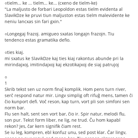
○tielm... ke ... tielm... ke... (cxeno de tielm-ke)
"La maljusto de forbari Leopoldon estas tielm evidenta al
SlavikDze ke pruvi tiun maljuston estas tielm malevidente ke
neniu lancxas sin fari gxin."
○Longegaj frazoj. amigueo sxatas longajn frazojn. Tiu
tendenco estas gramatika defio.
○ties kiaj.
mi sxatus ke SlavikDze kaj ties kiaj rakontus abunde pri la
mirindajxoj, imitindajxoj kaj ekzotikajxoj de siaj patrujoj
○
1
Skrib tekst sen uz norm finaĵ komplik. Hom pens turn river,
serĉ respond natur mir. Lingv simplig oft rifuĝ mens, tamen ĉi
ĉio kunport defi. Voĉ reson, kap turn, vort pli son simfoni sen
norm bar.
Flu sen halt, sent sen vort bar, ĉio ir. Spir natur, melodi flu,
son pur. Tekst form liber, ne lig, ne trud. Ĉu hom kapabl
rekon? Jes, ĉar kern signifik ĉiam rest.
Se iu leg, kompren, ebl konfuz unu, sed post klar. Ĉar lingv,