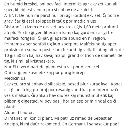
En humid kreskej, oni pov facil intermiks agr ekvizet kun ali
spec, ki ebl est venen pro si enhav de alkaloid.
ATENT: De nun mi parol nur pri agr (ordin) ekvizet. Ĉi tio tre
grav, ĉar ĝi est l sol spec ki taŭg por medicin uz!
Disbranĉit rizom de ekvizet pov kresk ĝis 1,60 metr profund
aŭ pli. Pro tio ĝi ĝen fiherb en kamp kaj ĝarden, ĉar ĝi tre
malfacil forigebl. Ĉi-jar, ĝi aparte abund en ni region.
Printemp aper senfoli tig kun sporpint. Malfekund tig aper
proksim du semajn post, kiam fekund tig velk. Ili ating altec de
10 ĝis 50 cm kaj hav kavaĵ malpli grand ol trion de diametr de
tig, ki simil al kristnaskarb.
Nur ĉi ti verd part de plant est uzat por divers cel.
Oni uz ĝi en kosmetik kaj por purig kuirej il.
Medicin uz
Ekvizet, pro si enhav d silicoksid, posed plur kurac kval. Konat
est ĝi adstring propraj por resanig vund kaj por intern uz ĉe
vezik malsan. Ĝi ankaŭ hav diurez kaj imunstimul efik kaj
plibonig digestad. Vi pov pas j hor en esplor mirindaĵ de ĉi
plant!
Aldon d l aŭtor:
D infanec mi kon ĉi plant. Mi patr uz rimed de Sebastian
Kneipp, ki mi daŭr rekomend. En Germani, l sanasekur pag l