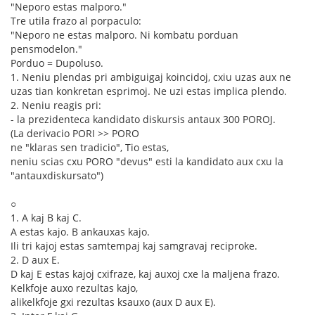
"Neporo estas malporo."
Tre utila frazo al porpaculo:
"Neporo ne estas malporo. Ni kombatu porduan
pensmodelon."
Porduo = Dupoluso.
1. Neniu plendas pri ambiguigaj koincidoj, cxiu uzas aux ne
uzas tian konkretan esprimoj. Ne uzi estas implica plendo.
2. Neniu reagis pri:
- la prezidenteca kandidato diskursis antaux 300 POROJ.
(La derivacio PORI >> PORO
ne "klaras sen tradicio", Tio estas,
neniu scias cxu PORO "devus" esti la kandidato aux cxu la
"antauxdiskursato")
○
1. A kaj B kaj C.
A estas kajo. B ankauxas kajo.
Ili tri kajoj estas samtempaj kaj samgravaj reciproke.
2. D aux E.
D kaj E estas kajoj cxifraze, kaj auxoj cxe la maljena frazo.
Kelkfoje auxo rezultas kajo,
alikelkfoje gxi rezultas ksauxo (aux D aux E).