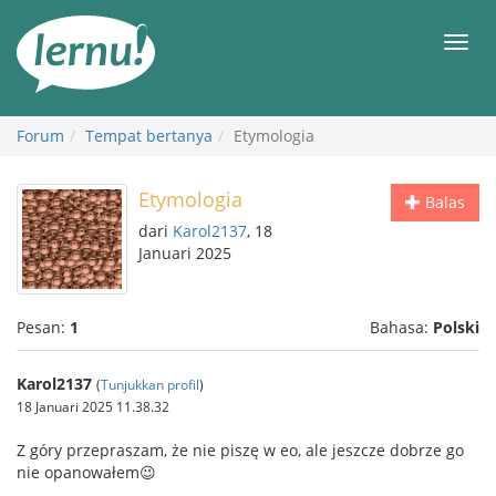
Ke
daftar
Men
isi
Forum
Tempat bertanya
Etymologia
Etymologia
Balas
dari
Karol2137
, 18
Januari 2025
Pesan:
1
Bahasa:
Polski
Karol2137
(
Tunjukkan profil
)
18 Januari 2025 11.38.32
Z góry przepraszam, że nie piszę w eo, ale jeszcze dobrze go
nie opanowałem😉