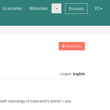
Gramatiko
Biblioteko
EO
Ensaluti
Respondi
Lingvo:
English
e with etymology of Esperanto's words? I was