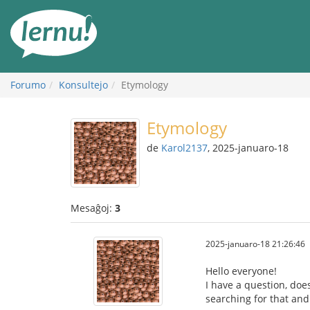
Al
la
enhavo
Forumo
Konsultejo
Etymology
Etymology
de
Karol2137
, 2025-januaro-18
Mesaĝoj:
3
2025-januaro-18 21:26:46
Hello everyone!
I have a question, doe
searching for that and