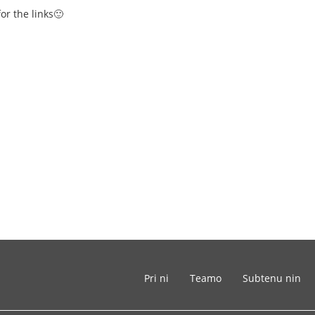
or the links🙂
Pri ni
Teamo
Subtenu nin