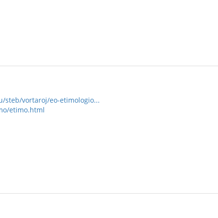
/steb/vortaroj/eo-etimologio...
mo/etimo.html