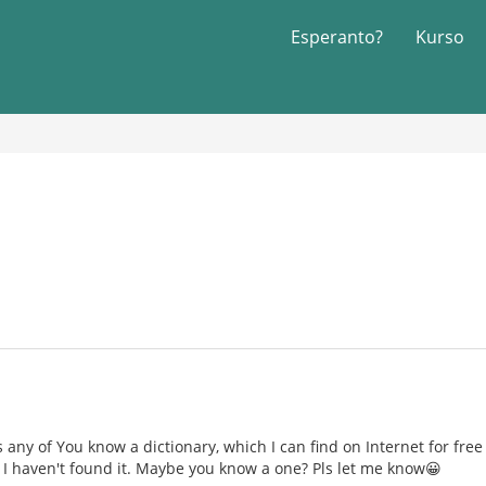
Esperanto?
Kurso
s any of You know a dictionary, which I can find on Internet for fre
 I haven't found it. Maybe you know a one? Pls let me know😀