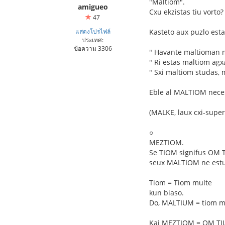
"Maltiom".
amigueo
Cxu ekzistas tiu vorto?
47
แสดงโปรไฟล์
Kasteto aux puzlo est
ประเทศ:
ข้อความ 3306
" Havante maltioman m
" Ri estas maltiom agxa
" Sxi maltiom studas, 
Eble al MALTIOM neces
(MALKE, laux cxi-super
○
MEZTIOM.
Se TIOM signifus OM 
seux MALTIOM ne estu
Tiom = Tiom multe
kun biaso.
Do, MALTIUM = tiom m
Kaj MEZTIOM = OM TI