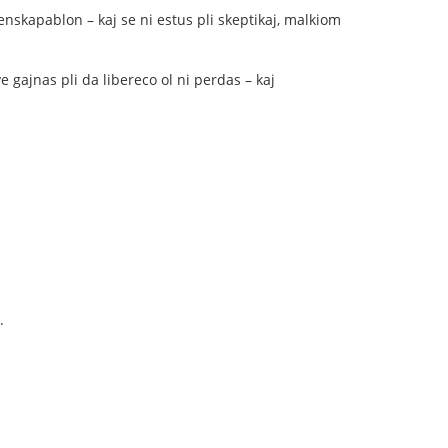
enskapablon – kaj se ni estus pli skeptikaj, malkiom
 gajnas pli da libereco ol ni perdas – kaj
.