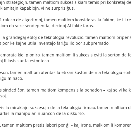
iajn strategiojn, tamen maltiom sukcesis kiam temis pri konkretaj de
lamitajn kapablojn, vi ne surpriziĝus.
eŭtraleco de algoritmoj, tamen maltiom konsideras la fakton, ke ili r
kiom da vere sendependaj decidoj AI fakte faras.
i la grandegaj ebloj de teknologia revolucio, tamen maltiom pripens
por ke ŝajne utila inventaĵo fariĝu ilo por subpremado.
memorata kiel pioniro, tamen maltiom li sukcesis eviti la sorton de f
j li lasis sur la estonteco.
eson, tamen maltiom atentas la etikan koston de nia teknologia soi
 iĝu minaco.
lis sindediĉon, tamen maltiom kompensis la penadon – kaj se vi kalku
soj.
is la miraklajn sukcesojn de la teknologia firmao, tamen maltiom dis
rkis la manipulan nuancon de la diskurso.
ro, tamen maltiom pretis labori por ĝi – kaj irone, malkiom li kompr