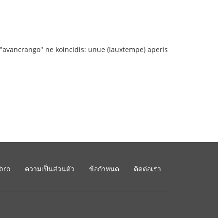
la "avancrango" ne koincidis: unue (lauxtempe) aperis
ibro
ความเป็นส่วนตัว
ข้อกำหนด
ติดต่อเรา