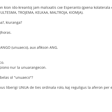
on kion ido-kreantoj jam malsxatis cxe Esperanto (gxena kolaterala
 MULTESMA, TROJEMA, KELKAA, MALTROJA, KIOMJA).
a?, kiuranga?
)horas.
UANGO (unuaeco), aux afikson ANG.
co.
mpiono nur la unuarangecon.
belas ol "unuaeco"?
 liberigi UNUA de ties ordinala rolo, kaj reguligus la aferon per e