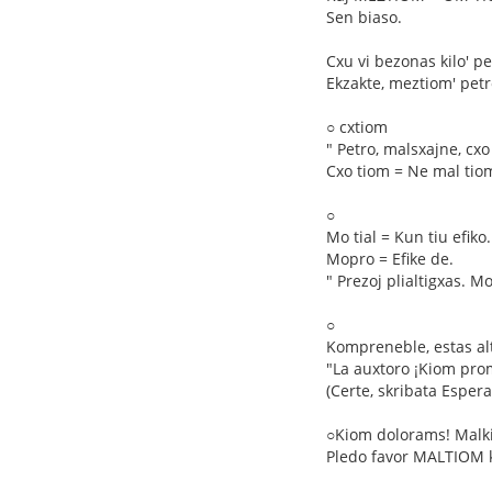
Sen biaso.
Cxu vi bezonas kilo' pe
Ekzakte, meztiom' petr
○ cxtiom
" Petro, malsxajne, cxo 
Cxo tiom = Ne mal tio
○
Mo tial = Kun tiu efiko.
Mopro = Efike de.
" Prezoj plialtigxas. M
○
Kompreneble, estas alt
"La auxtoro ¡Kiom prom
(Certe, skribata Esper
○Kiom dolorams! Mal
Pledo favor MALTIOM k