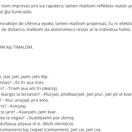
AI tiom impresas pro sia rapideco, tamen maltiom reflektas realan p
aŭ ĝia funkciado.
miraklojn de cifereca epoko, tamen maltiom pripensas, ĉu ni efektive
n de distanco, malkiom da aŭtonomeco restas al la individua homo.
OM kaj TIMALOM,
 jxal, jxel, jxam, jxes ktp.
stas? --Es tri aux tries.
s? --Triam aux am tri (okazoj).
klarigis la lecionon? --Plurjxel, pliolkvarjxel. Jxel plur, jxel pli ol kvar
in? --Nur unujxal, pro amo.
is? --Kvinjxaj.
xi jare? --Kvarjxen, jxen kvar.
nka la negxo? --Dudekjxelm por skimoj.
ultjxua, plijxua ol vi. (Mult-identeco).
xiumaniere) kaj cxajxel (cximaniere). Jxel cxi, jxel cxa.