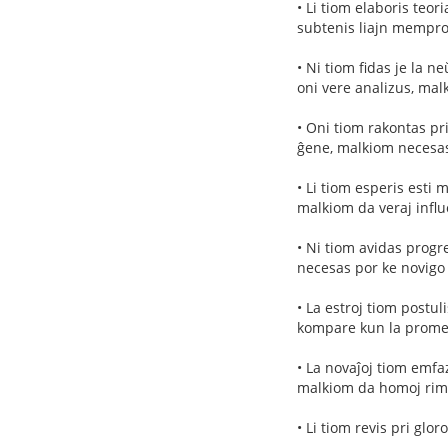
• Li tiom elaboris teor
subtenis liajn memprok
• Ni tiom fidas je la n
oni vere analizus, mal
• Oni tiom rakontas pr
ĝene, malkiom necesas 
• Li tiom esperis esti 
malkiom da veraj influo
• Ni tiom avidas progr
necesas por ke novigo
• La estroj tiom postu
kompare kun la prome
• La novaĵoj tiom emfaz
malkiom da homoj rima
• Li tiom revis pri glo