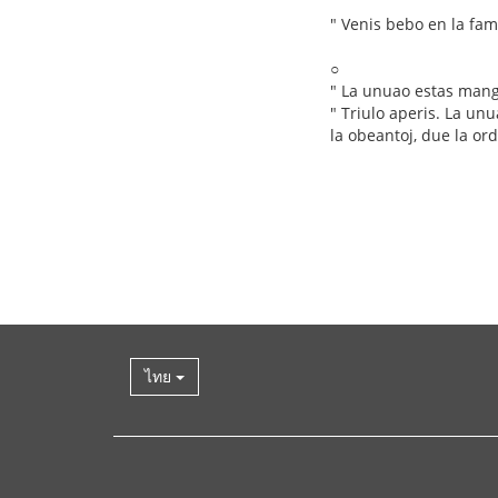
" Venis bebo en la fami
○
" La unuao estas mangx
" Triulo aperis. La unu
la obeantoj, due la or
ไทย