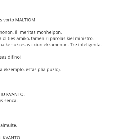
as vorto MALTIOM.
onon, ili meritas monhelpon.
 ol ties amiko, tamen ri parolas kiel ministro.
malke sukcesas cxiun ekzamenon. Tre inteligenta.
as difino!
a ekzemplo, estas plia puzlo).
TIU KVANTO,
s senca.
almulte.
U KVANTO.