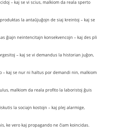
cidoj – kaj se vi scius, malkiom da reala sperto
eproduktas la antaŭjuĝojn de siaj kreintoj – kaj se
as ĝiajn neintencitajn konsekvencojn – kaj des pli
orgesitoj – kaj se vi demandus la historian juĝon,
fo – kaj se nur ni haltus por demandi nin, malkiom
lus, malkiom da reala profito la laboristoj ĝuis
kutis la sociajn kostojn – kaj plej alarmige,
enis, ke vero kaj propagando ne ĉiam koincidas.