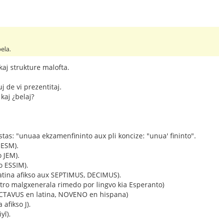
bela.
kaj strukture malofta.
uj de vi prezentitaj.
 kaj ¿belaj?
tas: "unuaa ekzamenfininto aux pli koncize: "unua' fininto".
 ESM).
 JEM).
o ESSIM).
atina afikso aux SEPTIMUS, DECIMUS).
(tro malgxenerala rimedo por lingvo kia Esperanto)
OCTAVUS en latina, NOVENO en hispana)
 afikso J).
yī).