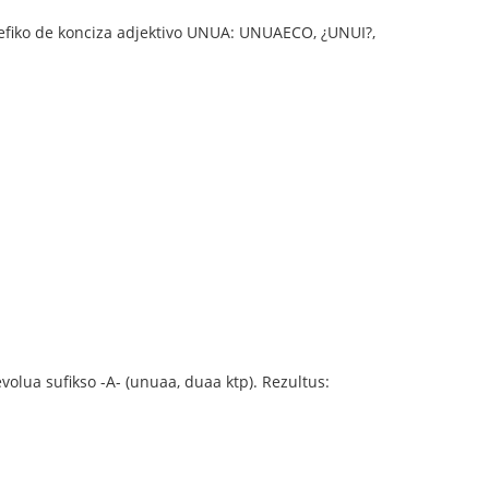
 efiko de konciza adjektivo UNUA: UNUAECO, ¿UNUI?,
volua sufikso -A- (unuaa, duaa ktp). Rezultus: