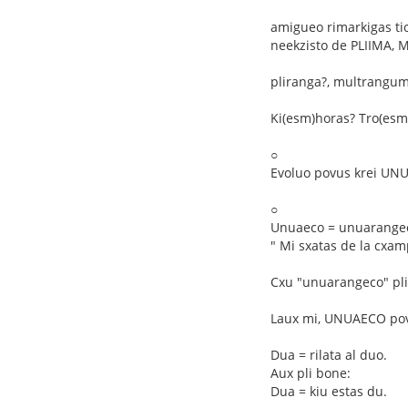
amigueo rimarkigas ti
neekzisto de PLIIMA,
pliranga?, multrangum
Ki(esm)horas? Tro(esm
○
Evoluo povus krei UN
○
Unuaeco = unuarange
" Mi sxatas de la cxa
Cxu "unuarangeco" pli
Laux mi, UNUAECO povus
Dua = rilata al duo.
Aux pli bone:
Dua = kiu estas du.