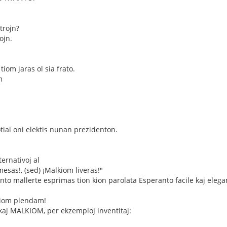
trojn?
ojn.
tiom jaras ol sia frato.
m
otial oni elektis nunan prezidenton.
ernativoj al
esas!, (sed) ¡Malkiom liveras!"
anto mallerte esprimas tion kion parolata Esperanto facile kaj elega
kiom plendam!
aj MALKIOM, per ekzemploj inventitaj: