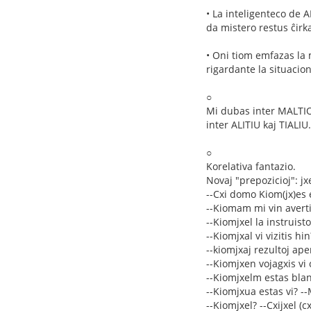
• La inteligenteco de 
da mistero restus ĉirk
• Oni tiom emfazas la 
rigardante la situacio
○
Mi dubas inter MALTI
inter ALITIU kaj TIALIU.
○
Korelativa fantazio.
Novaj "prepozicioj": jxe,
--Cxi domo Kiom(jx)es e
--Kiomam mi vin averti
--Kiomjxel la instruisto 
--Kiomjxal vi vizitis h
--kiomjxaj rezultoj aper
--Kiomjxen vojagxis vi c
--Kiomjxelm estas bla
--Kiomjxua estas vi? --M
--Kiomjxel? --Cxijxel (c