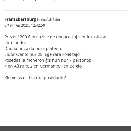
FranzEbersburg
(แสดงโปรไฟล์)
6 สิงหาคม 2025, 12:42:50
Prezo: 1200 € inkluzive de donaco kaj sendokostoj al
eŭrolandoj.
Duona unco da pura plateno.
Eldonkvanto nur 25. Ege rara kolektaĵo.
Posedas la moneron ĝis nun nur 7 personoj:
4 en Aŭstrio, 2 en Germanio,1 en Belgio.
Kiu volas esti la oka posedanto?