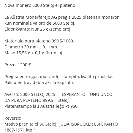
Nova monero 5000 Steloj el plateno
La Aŭstria Monerfarejo AG pregis 2025 platenan moneron
kun nominala valoro de 5000 Steloj.
Eldonkvanto: Nur 25 ekzempleroj.
Materialo pura plateno 999,5/1000.
Diametro 30 mm ± 0,1 mm.
Maso 15,56 g ± 0,1 g (½ unco).
Prezo: 1200 €
Pregita en ringo, ripa rando, stampita, kvalito prooflike.
Pakita en travidebla akrila kapsulo.
Averso: 5000 STELOJ 2025 — ESPERANTO – UNU UNCO
DA PURA PLATENO 999,5 – Steloj.
Platenstampo laŭ Aŭstria leĝo Pt 950.
Reverso:
Motivo prenita el 50 Steloj "JULIA ISBRÜCKER ESPERANTO
1887-1971 ktp."