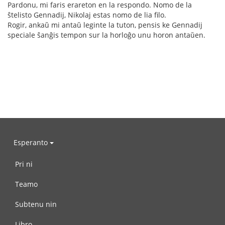
Pardonu, mi faris erareton en la respondo. Nomo de la
ŝtelisto Gennadij, Nikolaj estas nomo de lia filo.
Rogir, ankaŭ mi antaŭ leginte la tuton, pensis ke Gennadij
speciale ŝanĝis tempon sur la horloĝo unu horon antaŭen.
Esperanto
Pri ni
Teamo
Subtenu nin
Libro