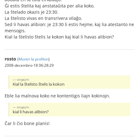
Ĝi estis ŝtelita kaj anstataŭita per alia koko.
La ŝtelado okazis je 23:30.
La ŝtelisto vivas en transrivera vilaĝo.
Sed li havas alibion: je 23:30 li estis hejme, kaj lia atestanto ne
mensogis.
Kial la ŝtelisto ŝtelis la kokon kaj kial li havas alibion?
rosto
(
Montri la profilon
)
2008-decembro-18 06:28:29
sergejm:
Kial la ŝtelisto ŝtelis la kokon
Eble lia malnova koko ne kontentigis liajn kokinojn.
sergejm:
kial li havas alibion?
Ĉar li ĉio bone planis!