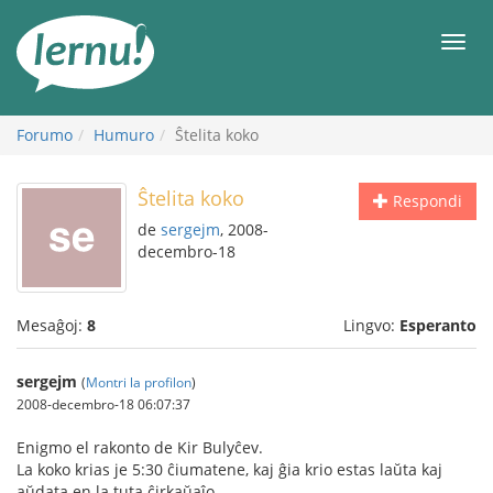
Al
la
Men
enhavo
Forumo
Humuro
Ŝtelita koko
Ŝtelita koko
Respondi
de
sergejm
, 2008-
decembro-18
Mesaĝoj:
8
Lingvo:
Esperanto
sergejm
(
Montri la profilon
)
2008-decembro-18 06:07:37
Enigmo el rakonto de Kir Bulyĉev.
La koko krias je 5:30 ĉiumatene, kaj ĝia krio estas laŭta kaj
aŭdata en la tuta ĉirkaŭaĵo.