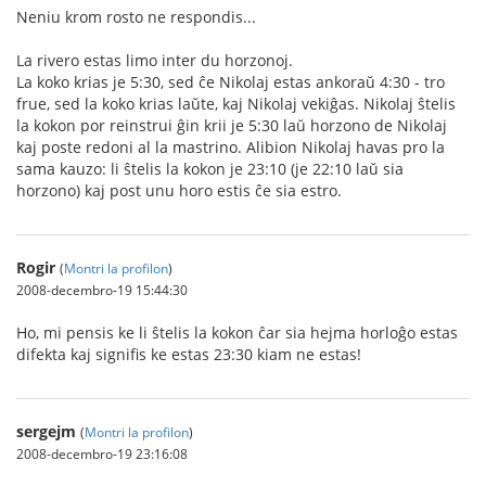
Neniu krom rosto ne respondis...
La rivero estas limo inter du horzonoj.
La koko krias je 5:30, sed ĉe Nikolaj estas ankoraŭ 4:30 - tro
frue, sed la koko krias laŭte, kaj Nikolaj vekiĝas. Nikolaj ŝtelis
la kokon por reinstrui ĝin krii je 5:30 laŭ horzono de Nikolaj
kaj poste redoni al la mastrino. Alibion Nikolaj havas pro la
sama kauzo: li ŝtelis la kokon je 23:10 (je 22:10 laŭ sia
horzono) kaj post unu horo estis ĉe sia estro.
Rogir
(
Montri la profilon
)
2008-decembro-19 15:44:30
Ho, mi pensis ke li ŝtelis la kokon ĉar sia hejma horloĝo estas
difekta kaj signifis ke estas 23:30 kiam ne estas!
sergejm
(
Montri la profilon
)
2008-decembro-19 23:16:08