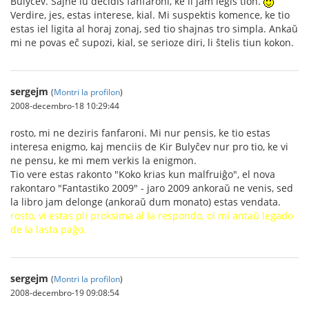
Bulyĉev. Ŝajne iu decidis fanfaroni, ke li jam legis tion.
Verdire, jes, estas interese, kial. Mi suspektis komence, ke tio
estas iel ligita al horaj zonaj, sed tio shajnas tro simpla. Ankaŭ
mi ne povas eĉ supozi, kial, se serioze diri, li ŝtelis tiun kokon.
sergejm
(
Montri la profilon
)
2008-decembro-18 10:29:44
rosto, mi ne deziris fanfaroni. Mi nur pensis, ke tio estas
interesa enigmo, kaj menciis de Kir Bulyĉev nur pro tio, ke vi
ne pensu, ke mi mem verkis la enigmon.
Tio vere estas rakonto "Koko krias kun malfruiĝo", el nova
rakontaro "Fantastiko 2009" - jaro 2009 ankoraŭ ne venis, sed
la libro jam delonge (ankoraŭ dum monato) estas vendata.
rosto, vi estas pli proksima al la respondo, ol mi antaŭ legado
de la lasta paĝo.
sergejm
(
Montri la profilon
)
2008-decembro-19 09:08:54