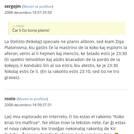
sergejm
(
Montri la profilon
)
2008-decembro-18 07:35:50
rosto:
Ĉar li ĉio bone planis!
La ŝtelisto (Nikolaj) speciale ne planis alibion, sed kiam Zoja
Platonovna, kiu gastis ĉe la mastrino de la koko kaj esploris la
aferon, venis al li hejmen kaj menciis, ke ŝelado estis je 23:30
(ŝi spektis telividilon kaj aŭdis knaradon de la pordo de la
kokejo), li kondukis ŝin al sia estro, kiu atestis, ke je 23:30
Nikolaj estis ĉe li. (En la rakonto estis 23:10, sed tio ne tro
gravas).
rosto
(
Montri la profilon
)
2008-decembro-18 09:37:31
Laŭ mia esplorado en interreto, ĉi tio estas el rakonto "Koko
krias tro malfrue". Ne eblas trovi la tekston nete, ĉar ĝi estas
el nova rakontaro, kie troviĝas nekonataj rakontoj de Kir