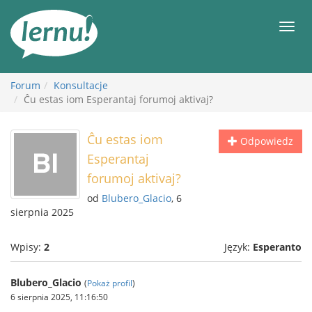
Więcej
Men
Forum
Konsultacje
Ĉu estas iom Esperantaj forumoj aktivaj?
Ĉu estas iom
Odpowiedz
Esperantaj
forumoj aktivaj?
od
Blubero_Glacio
, 6
sierpnia 2025
Wpisy:
2
Język:
Esperanto
Blubero_Glacio
(
Pokaż profil
)
6 sierpnia 2025, 11:16:50