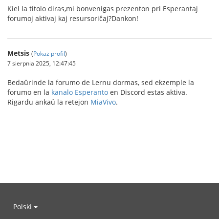
Kiel la titolo diras,mi bonvenigas prezenton pri Esperantaj
forumoj aktivaj kaj resursoriĉaj?Dankon!
Metsis
(
Pokaż profil
)
7 sierpnia 2025, 12:47:45
Bedaŭrinde la forumo de Lernu dormas, sed ekzemple la
forumo en la
kanalo Esperanto
en Discord estas aktiva.
Rigardu ankaŭ la retejon
MiaVivo
.
Polski