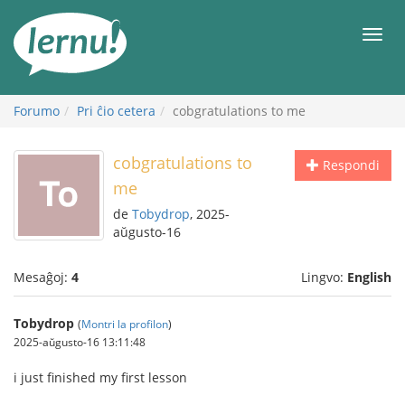
Al
la
Men
enhavo
Forumo
Pri ĉio cetera
cobgratulations to me
cobgratulations to
Respondi
me
de
Tobydrop
, 2025-
aŭgusto-16
Mesaĝoj:
4
Lingvo:
English
Tobydrop
(
Montri la profilon
)
2025-aŭgusto-16 13:11:48
i just finished my first lesson