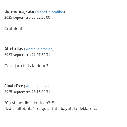
dormema_kato
(
Montri la profilon
)
2025-septembro-25 22:29:00
Gratulon!
Altebrilas
(
Montri la profilon
)
2025-septembro-26 07:32:51
Ĉu vi jam finis la duan?
SlavikDze
(
Montri la profilon
)
2025-septembro-28 15:32:31
"Ĉu vi jam finis la duan?.."
Reale 'altebrila" reago al tute bagatela deklareto...