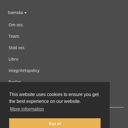
Svenska
Om oss
Team
Stöd oss
Libro
Integritetspolicy
Regler
Kontakta oss
This website uses cookies to ensure you get
the best experience on our website.
More information
Got it!