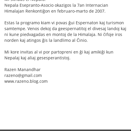
Nepala Esepranto-Asocio okazigos la 7an Internacian
Himalajan Renkontiĝon en februaro-marto de 2007.
Estas la programo kiam vi povas ĝui Espernaton kaj turismon
samtempe. Venos dekoj da geespernatitoj el divesaj landoj kaj
ni kune piedvagadas en montoj de la Himalaja. Ni ĉifoje iros
norden kaj atingos ĝis la landlimo al Ĉinio.
Mi kore invitas al vi por partopreni en ĝi kaj amikiĝi kun
Nepalaj kaj aliaj gesesperantistoj.
Razen Manandhar
razeno@gmail.com
www.razeno.blog.com