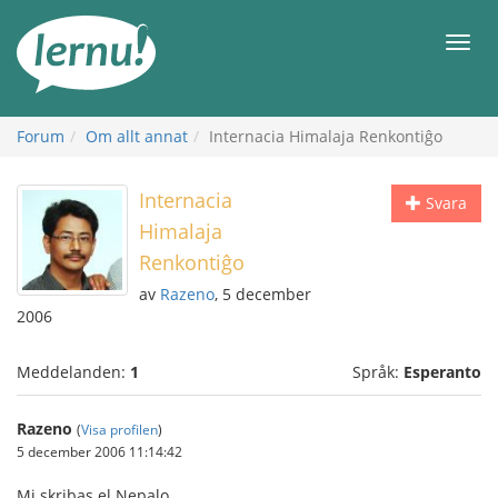
Till
sidans
Meny
innehåll
Forum
Om allt annat
Internacia Himalaja Renkontiĝo
Internacia
Svara
Himalaja
Renkontiĝo
av
Razeno
, 5 december
2006
Meddelanden:
1
Språk:
Esperanto
Razeno
(
Visa profilen
)
5 december 2006 11:14:42
Mi skribas el Nepalo.