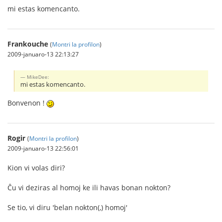
mi estas komencanto.
Frankouche
(
Montri la profilon
)
2009-januaro-13 22:13:27
MikeDee:
mi estas komencanto.
Bonvenon !
Rogir
(
Montri la profilon
)
2009-januaro-13 22:56:01
Kion vi volas diri?
Ĉu vi deziras al homoj ke ili havas bonan nokton?
Se tio, vi diru 'belan nokton(,) homoj'