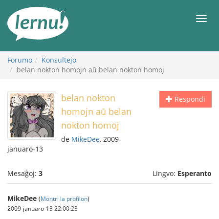
Al
la
Men
enhavo
Forumo
Konsultejo
belan nokton homojn aŭ belan nokton homoj
belan nokton
Respondi
homojn aŭ belan
nokton homoj
de
MikeDee
, 2009-
januaro-13
Mesaĝoj:
3
Lingvo:
Esperanto
MikeDee
(
Montri la profilon
)
2009-januaro-13 22:00:23