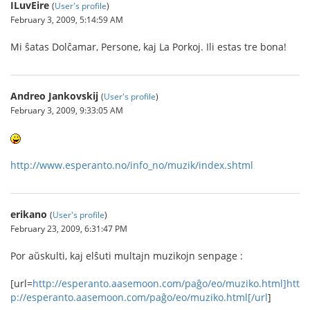
ILuvEire
(
User's profile
)
February 3, 2009, 5:14:59 AM
Mi ŝatas Dolĉamar, Persone, kaj La Porkoj. Ili estas tre bona!
Andreo Jankovskij
(
User's profile
)
February 3, 2009, 9:33:05 AM
http://www.esperanto.no/info_no/muzik/index.shtml
erikano
(
User's profile
)
February 23, 2009, 6:31:47 PM
Por aŭskulti, kaj elŝuti multajn muzikojn senpage :
[url=
http://esperanto.aasemoon.com/paĝo/eo/muziko.html]htt
p://esperanto.aasemoon.com/paĝo/eo/muziko.html[/url
]