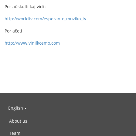
Por aŭskulti kaj vidi :
http://worldtv.com/esperanto_muziko_tv
Por aĉeti :
http://www.vinilkosmo.com
English
About us
Team