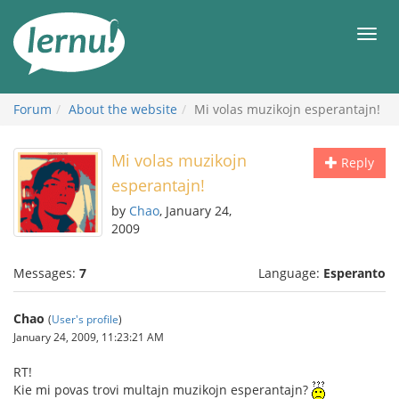
Skip
to
Men
the
content
Forum
About the website
Mi volas muzikojn esperantajn!
Mi volas muzikojn
Reply
esperantajn!
by
Chao
, January 24,
2009
Messages:
7
Language:
Esperanto
Chao
(
User's profile
)
January 24, 2009, 11:23:21 AM
RT!
Kie mi povas trovi multajn muzikojn esperantajn?