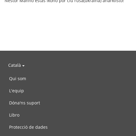
Nestor Maĥno estas ikono por ĉiu rusa(ukraina) anarkiisto!
Català
Qui som
L'equip
Dóna'ns suport
Libro
Protecció de dades