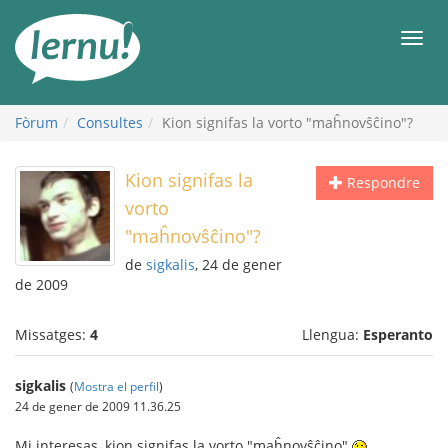
Al
contingut
Men
Fòrum
Consultes
Kion signifas la vorto "maĥnovŝĉino"?
Kion signifas la
Respondre
vorto
"maĥnovŝĉino"?
de
sigkalis
, 24 de gener
de 2009
Missatges:
4
Llengua:
Esperanto
sigkalis
(
Mostra el perfil
)
24 de gener de 2009 11.36.25
Mi interesas, kion signifas la vorto "maĥnovŝĉino"