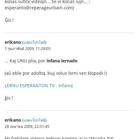
konas sufiĉe videojn... Se vi konas iujn... :
esperanto@reperageurbain.com)
Ĝis !
erikano
(
แสดงโปรไฟล์
)
7 กุมภาพันธ์ 2009, 11:28:05
... Kaj UNU plia, por
infana lernado
(aŭ eble por adoltoj, kiuj volus lerni sen klopodi !)
LERNU ESPERANTON TV - Infanoj
ĝis !
erikano
(
แสดงโปรไฟล์
)
28 เมษายน 2009, 22:31:45
Mi freŝdate aldonis kelkajn kantojn al la "Muzika TV".