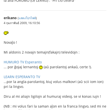
la alia FORUMO (ĉe LERNU) : "Pri ĉio cetera"
erikano
(
แสดงโปรไฟล์
)
4 กุมภาพันธ์ 2009, 16:10:56
Novaĵo !
Mi aldonis 2 novajn temajn(fakajn) televidojn :
HUMURO TV Esperanto
... por ĝojaj lernantoj
(aŭ parolantoj ankaŭ, certe !).
LEARN ESPERANTO TV
...por la angla-parolantoj, kiuj volus malkovri (aŭ scii iom ion)
pri la lingvo.
Diru al mi aliajn ligilojn al humuraj videoj, se vi konas iujn !
(NB : mi volus fari la saman aĵon en la franca lingvo, sed mi ne