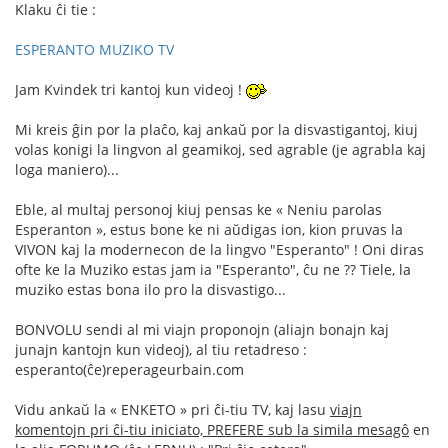
Klaku ĉi tie :
ESPERANTO MUZIKO TV
Jam Kvindek tri kantoj kun videoj !
Mi kreis ĝin por la plaĉo, kaj ankaŭ por la disvastigantoj, kiuj
volas konigi la lingvon al geamikoj, sed agrable (je agrabla kaj
loga maniero)...
Eble, al multaj personoj kiuj pensas ke « Neniu parolas
Esperanton », estus bone ke ni aŭdigas ion, kion pruvas la
VIVON kaj la modernecon de la lingvo "Esperanto" ! Oni diras
ofte ke la Muziko estas jam ia "Esperanto", ĉu ne ?? Tiele, la
muziko estas bona ilo pro la disvastigo...
BONVOLU sendi al mi viajn proponojn (aliajn bonajn kaj
junajn kantojn kun videoj), al tiu retadreso :
esperanto(ĉe)reperageurbain.com
Vidu ankaŭ la « ENKETO » pri ĉi-tiu TV, kaj lasu
viajn
komentojn pri ĉi-tiu iniciato, PREFERE sub la simila mesagô
en