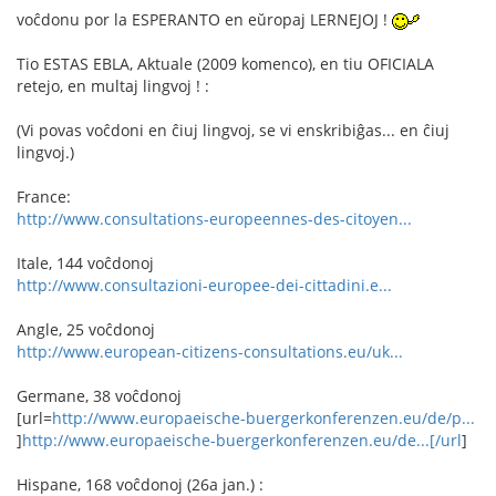
voĉdonu por la ESPERANTO en eŭropaj LERNEJOJ !
Tio ESTAS EBLA, Aktuale (2009 komenco), en tiu OFICIALA
retejo, en multaj lingvoj ! :
(Vi povas voĉdoni en ĉiuj lingvoj, se vi enskribiĝas... en ĉiuj
lingvoj.)
France:
http://www.consultations-europeennes-des-citoyen...
Itale, 144 voĉdonoj
http://www.consultazioni-europee-dei-cittadini.e...
Angle, 25 voĉdonoj
http://www.european-citizens-consultations.eu/uk...
Germane, 38 voĉdonoj
[url=
http://www.europaeische-buergerkonferenzen.eu/de/p...
]
http://www.europaeische-buergerkonferenzen.eu/de...[/url
]
Hispane, 168 voĉdonoj (26a jan.) :