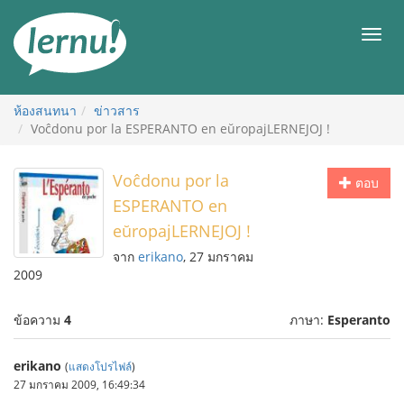
ไป
ยัง
เมนู
สารบัญ
ห้องสนทนา
ข่าวสาร
Voĉdonu por la ESPERANTO en eŭropajLERNEJOJ !
Voĉdonu por la
ตอบ
ESPERANTO en
eŭropajLERNEJOJ !
จาก
erikano
, 27 มกราคม
2009
ข้อความ
4
ภาษา:
Esperanto
erikano
(
แสดงโปรไฟล์
)
27 มกราคม 2009, 16:49:34