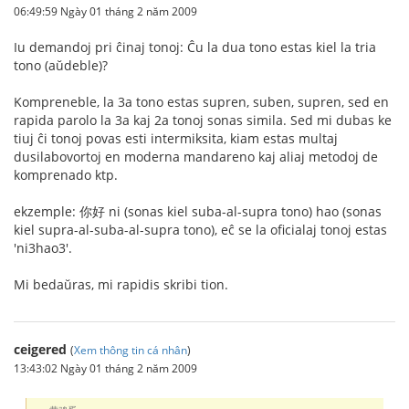
06:49:59 Ngày 01 tháng 2 năm 2009
Iu demandoj pri ĉinaj tonoj: Ĉu la dua tono estas kiel la tria
tono (aŭdeble)?
Kompreneble, la 3a tono estas supren, suben, supren, sed en
rapida parolo la 3a kaj 2a tonoj sonas simila. Sed mi dubas ke
tiuj ĉi tonoj povas esti intermiksita, kiam estas multaj
dusilabovortoj en moderna mandareno kaj aliaj metodoj de
komprenado ktp.
ekzemple: 你好 ni (sonas kiel suba-al-supra tono) hao (sonas
kiel supra-al-suba-al-supra tono), eĉ se la oficialaj tonoj estas
'ni3hao3'.
Mi bedaŭras, mi rapidis skribi tion.
ceigered
(
Xem thông tin cá nhân
)
13:43:02 Ngày 01 tháng 2 năm 2009