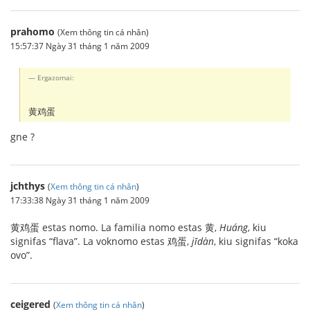
prahomo
(Xem thông tin cá nhân)
15:57:37 Ngày 31 tháng 1 năm 2009
Ergazomai:
黄鸡蛋
gne ?
jchthys
(
Xem thông tin cá nhân
)
17:33:38 Ngày 31 tháng 1 năm 2009
黄鸡蛋 estas nomo. La familia nomo estas 黄,
Huáng
, kiu
signifas “flava”. La voknomo estas 鸡蛋,
jīdàn
, kiu signifas “koka
ovo”.
ceigered
(
Xem thông tin cá nhân
)