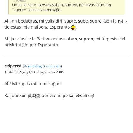
黄鸡蛋:
Unue, la 3a tono estas suben, supren, ne havas la unuan
"supren" kiel en via mesaĝo.
Ah, mi bedaŭras, mi volis diri 'supre, sube, supre' (sen la
n
-j) -
tio estas mia malbona Esperanto
.
Mi ja scias ke la 3a tono estas sube
n
, supre
n
, mi forgesis kiel
priskribi ĝin per Esperanto.
ceigered
(
Xem thông tin cá nhân
)
13:43:03 Ngày 01 tháng 2 năm 2009
Aĥ! Mi kopiis mian mesaĝon!
Kaj dankon 黄鸡蛋 por via helpo kaj eksplikoj!