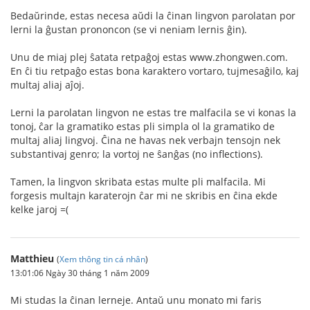
Bedaŭrinde, estas necesa aŭdi la ĉinan lingvon parolatan por
lerni la ĝustan prononcon (se vi neniam lernis ĝin).
Unu de miaj plej ŝatata retpaĝoj estas www.zhongwen.com.
En ĉi tiu retpaĝo estas bona karaktero vortaro, tujmesaĝilo, kaj
multaj aliaj aĵoj.
Lerni la parolatan lingvon ne estas tre malfacila se vi konas la
tonoj, ĉar la gramatiko estas pli simpla ol la gramatiko de
multaj aliaj lingvoj. Ĉina ne havas nek verbajn tensojn nek
substantivaj genro; la vortoj ne ŝanĝas (no inflections).
Tamen, la lingvon skribata estas multe pli malfacila. Mi
forgesis multajn karaterojn ĉar mi ne skribis en ĉina ekde
kelke jaroj =(
Matthieu
(
Xem thông tin cá nhân
)
13:01:06 Ngày 30 tháng 1 năm 2009
Mi studas la ĉinan lerneje. Antaŭ unu monato mi faris