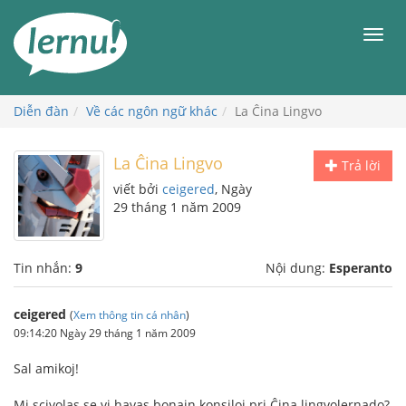
Đi
đến
Men
phần
nội
dung
Diễn đàn
Về các ngôn ngữ khác
La Ĉina Lingvo
La Ĉina Lingvo
Trả lời
viết bởi
ceigered
, Ngày
29 tháng 1 năm 2009
Tin nhắn:
9
Nội dung:
Esperanto
ceigered
(
Xem thông tin cá nhân
)
09:14:20 Ngày 29 tháng 1 năm 2009
Sal amikoj!
Mi scivolas se vi havas bonajn konsiloj pri Ĉina lingvolernado?