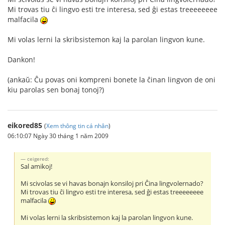
Mi trovas tiu ĉi lingvo esti tre interesa, sed ĝi estas treeeeeeee
malfacila
Mi volas lerni la skribsistemon kaj la parolan lingvon kune.
Dankon!
(ankaŭ: Ĉu povas oni kompreni bonete la ĉinan lingvon de oni
kiu parolas sen bonaj tonoj?)
eikored85
(
Xem thông tin cá nhân
)
06:10:07 Ngày 30 tháng 1 năm 2009
ceigered:
Sal amikoj!
Mi scivolas se vi havas bonajn konsiloj pri Ĉina lingvolernado?
Mi trovas tiu ĉi lingvo esti tre interesa, sed ĝi estas treeeeeeee
malfacila
Mi volas lerni la skribsistemon kaj la parolan lingvon kune.