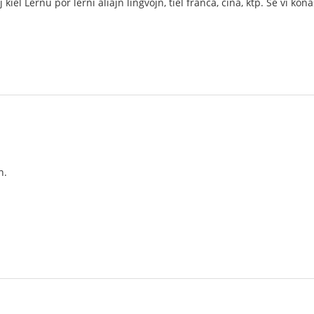
 kiel Lernu por lerni aliajn lingvojn, tiel franca, ĉina, ktp. Se vi ko
n.