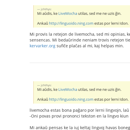
jchthys:
Mi aŭdis, ke
LiveMocha
utilas, sed me ne uzis ĝin.
Ankaŭ
http://linguoido.ning.com
estas por lerni Idon.
Mi provis la retejon de livemocha, sed mi opinias, ke
sensencas. Mi bedaŭrinde neniam trovis retejon tiel 
kervarker.org
sufiĉe plaĉas al mi, kaj helpas min.
jchthys:
Mi aŭdis, ke
LiveMocha
utilas, sed me ne uzis ĝin.
Ankaŭ
http://linguoido.ning.com
estas por lerni Idon.
livemocha estas bona paĝaro por lerni lingvojn, laŭ 
-Oni povas provi prononci tekston en la lingvo kiun 
Mi ankaŭ pensas ke la iuj keltaj lingvoj havas bonega