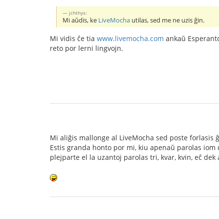
jchthys:
Mi aŭdis, ke
LiveMocha
utilas, sed me ne uzis ĝin.
Mi vidis ĉe tia
www.livemocha.com
ankaŭ Esperanton
reto por lerni lingvojn.
Mi aliĝis mallonge al LiveMocha sed poste forlasis ĝ
Estis granda honto por mi, kiu apenaŭ parolas iom 
plejparte el la uzantoj parolas tri, kvar, kvin, eĉ dek 