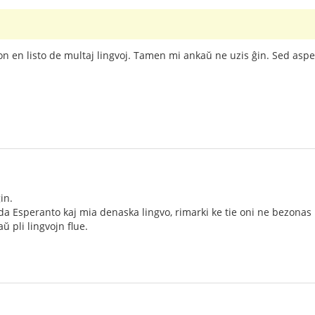
 en listo de multaj lingvoj. Tamen mi ankaŭ ne uzis ĝin. Sed aspek
in.
da Esperanto kaj mia denaska lingvo, rimarki ke tie oni ne bezonas
aŭ pli lingvojn flue.