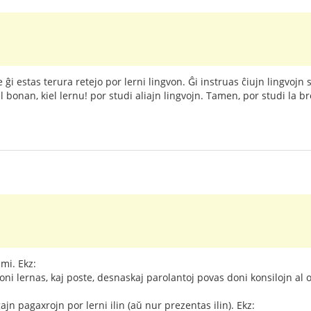
 ĝi estas terura retejo por lerni lingvon. Ĝi instruas ĉiujn lingvojn
bonan, kiel lernu! por studi aliajn lingvojn. Tamen, por studi la br
mi. Ekz:
oni lernas, kaj poste, desnaskaj parolantoj povas doni konsilojn al o
jn pagaxrojn por lerni ilin (aŭ nur prezentas ilin). Ekz: