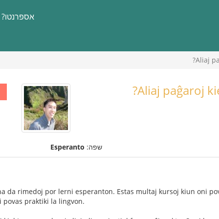
אספרנטו?
Aliaj p
Aliaj paĝaroj ki
שפה:
Esperanto
ena da rimedoj por lerni esperanton. Estas multaj kursoj kiun oni p
 povas praktiki la lingvon.