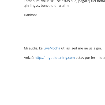
Tamen, mi volus scii, se estas aliaj paĝaroj tiel bonaj
ajn lingvo, bonvolu diru al mi!
Dankon!
Mi aŭdis, ke
LiveMocha
utilas, sed me ne uzis ĝin.
Ankaŭ
http://linguoido.ning.com
estas por lerni Ido