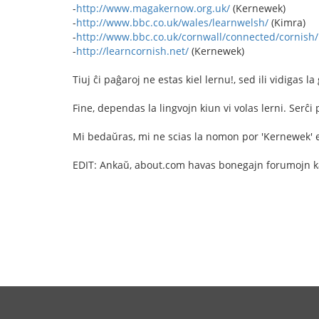
-
http://www.magakernow.org.uk/
(Kernewek)
-
http://www.bbc.co.uk/wales/learnwelsh/
(Kimra)
-
http://www.bbc.co.uk/cornwall/connected/cornish/
-
http://learncornish.net/
(Kernewek)
Tiuj ĉi paĝaroj ne estas kiel lernu!, sed ili vidigas 
Fine, dependas la lingvojn kiun vi volas lerni. Serĉ
Mi bedaŭras, mi ne scias la nomon por 'Kernewek' 
EDIT: Ankaŭ, about.com havas bonegajn forumojn kaj a