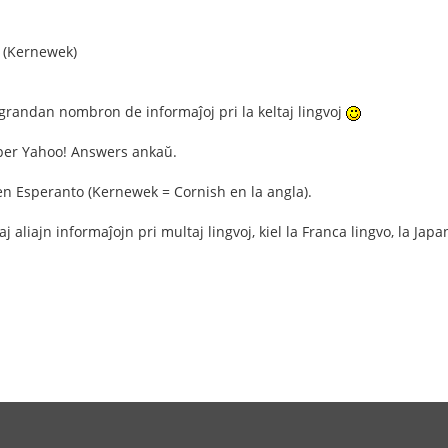
(Kernewek)
la grandan nombron de informaĵoj pri la keltaj lingvoj
i per Yahoo! Answers ankaŭ.
en Esperanto (Kernewek = Cornish en la angla).
liajn informaĵojn pri multaj lingvoj, kiel la Franca lingvo, la Japan