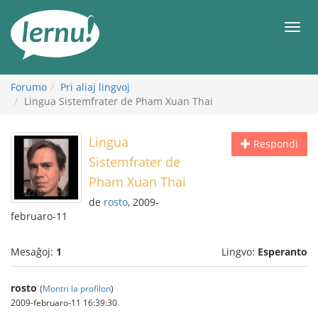
Al
la
Men
enhavo
Forumo
Pri aliaj lingvoj
Lingua Sistemfrater de Pham Xuan Thai
Lingua
Respondi
Sistemfrater de
Pham Xuan Thai
de
rosto
, 2009-
februaro-11
Mesaĝoj:
1
Lingvo:
Esperanto
rosto
(
Montri la profilon
)
2009-februaro-11 16:39:30