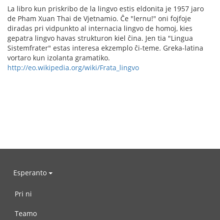
La libro kun priskribo de la lingvo estis eldonita je 1957 jaro
de Pham Xuan Thai de Vjetnamio. Ĉe "lernu!" oni fojfoje
diradas pri vidpunkto al internacia lingvo de homoj, kies
gepatra lingvo havas strukturon kiel ĉina. Jen tia "Lingua
Sistemfrater" estas interesa ekzemplo ĉi-teme. Greka-latina
vortaro kun izolanta gramatiko.
http://eo.wikipedia.org/wiki/Frata_lingvo
Esperanto
Pri ni
Teamo