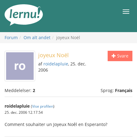
Til
indholdet
Men
Forum
Om alt andet
joyeux Noël
joyeux Noël
Svare
af
roidelapluie
, 25. dec.
2006
Meddelelser:
2
Sprog:
Français
roidelapluie
(
Vise profilen
)
25. dec. 2006 12.17.54
Comment souhaiter un Joyeux Noêl en Esperanto?