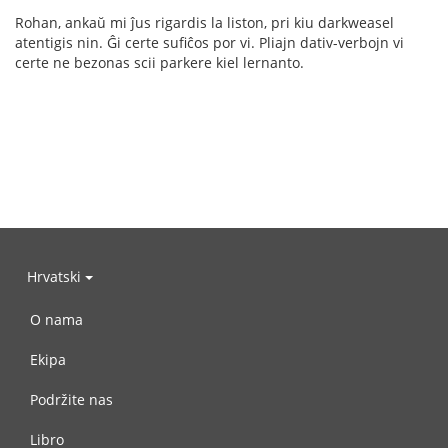
Rohan, ankaŭ mi ĵus rigardis la liston, pri kiu darkweasel
atentigis nin. Ĝi certe sufiĉos por vi. Pliajn dativ-verbojn vi
certe ne bezonas scii parkere kiel lernanto.
Hrvatski
O nama
Ekipa
Podržite nas
Libro