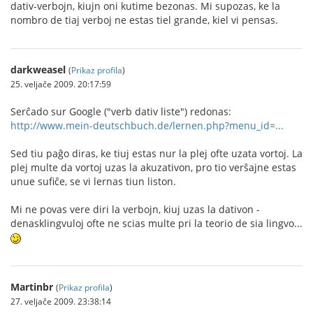
dativ-verbojn, kiujn oni kutime bezonas. Mi supozas, ke la
nombro de tiaj verboj ne estas tiel grande, kiel vi pensas.
darkweasel
(
Prikaz profila
)
25. veljače 2009. 20:17:59
Serĉado sur Google ("verb dativ liste") redonas:
http://www.mein-deutschbuch.de/lernen.php?menu_id=...
Sed tiu paĝo diras, ke tiuj estas nur la plej ofte uzata vortoj. La
plej multe da vortoj uzas la akuzativon, pro tio verŝajne estas
unue sufiĉe, se vi lernas tiun liston.
Mi ne povas vere diri la verbojn, kiuj uzas la dativon -
denasklingvuloj ofte ne scias multe pri la teorio de sia lingvo...
Martinbr
(
Prikaz profila
)
27. veljače 2009. 23:38:14