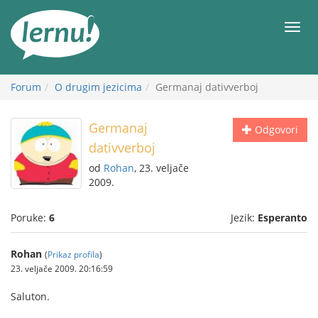
Sadržaj
Meni
Forum
O drugim jezicima
Germanaj dativverboj
Germanaj
Odgovori
dativverboj
od
Rohan
, 23. veljače
2009.
Poruke:
6
Jezik:
Esperanto
Rohan
(
Prikaz profila
)
23. veljače 2009. 20:16:59
Saluton.