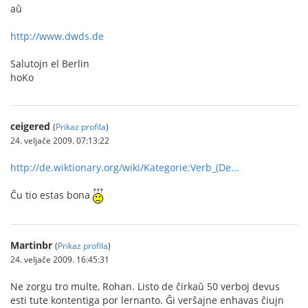
aŭ
http://www.dwds.de
Salutojn el Berlin
hoKo
ceigered
(
Prikaz profila
)
24. veljače 2009. 07:13:22
http://de.wiktionary.org/wiki/Kategorie:Verb_(De...
Ĉu tio estas bona
Martinbr
(
Prikaz profila
)
24. veljače 2009. 16:45:31
Ne zorgu tro multe, Rohan. Listo de ĉirkaŭ 50 verboj devus
esti tute kontentiga por lernanto. Ĝi verŝajne enhavas ĉiujn