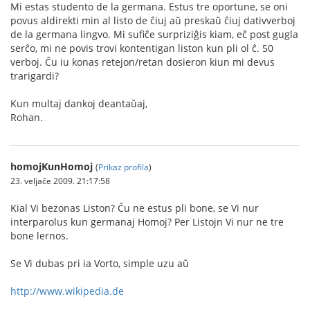
Mi estas studento de la germana. Estus tre oportune, se oni
povus aldirekti min al listo de ĉiuj aŭ preskaŭ ĉiuj dativverboj
de la germana lingvo. Mi sufiĉe surpriziĝis kiam, eĉ post gugla
serĉo, mi ne povis trovi kontentigan liston kun pli ol ĉ. 50
verboj. Ĉu iu konas retejon/retan dosieron kiun mi devus
trarigardi?
Kun multaj dankoj deantaŭaj,
Rohan.
homojKunHomoj
(
Prikaz profila
)
23. veljače 2009. 21:17:58
Kial Vi bezonas Liston? Ĉu ne estus pli bone, se Vi nur
interparolus kun germanaj Homoj? Per Listojn Vi nur ne tre
bone lernos.
Se Vi dubas pri ia Vorto, simple uzu aŭ
http://www.wikipedia.de