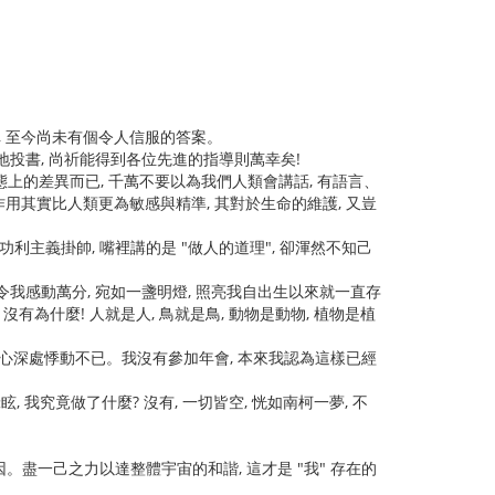
", 至今尚未有個令人信服的答案。
地投書, 尚祈能得到各位先進的指導則萬幸矣!
態上的差異而已, 千萬不要以為我們人類會講話, 有語言、
其作用其實比人類更為敏感與精準, 其對於生命的維護, 又豈
主義掛帥, 嘴裡講的是 "做人的道理", 卻渾然不知己
 令我感動萬分, 宛如一盞明燈, 照亮我自出生以來就一直存
, 沒有為什麼! 人就是人, 鳥就是鳥, 動物是動物, 植物是植
我心深處悸動不已。我沒有參加年會, 本來我認為這樣已經
, 我究竟做了什麼? 沒有, 一切皆空, 恍如南柯一夢, 不
。盡一己之力以達整體宇宙的和諧, 這才是 "我" 存在的