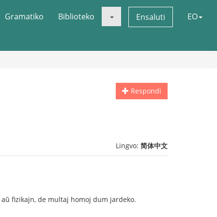
Gramatiko
Biblioteko
EO
Ensaluti
Respondi
Lingvo:
简体中文
n aŭ fizikajn, de multaj homoj dum jardeko.