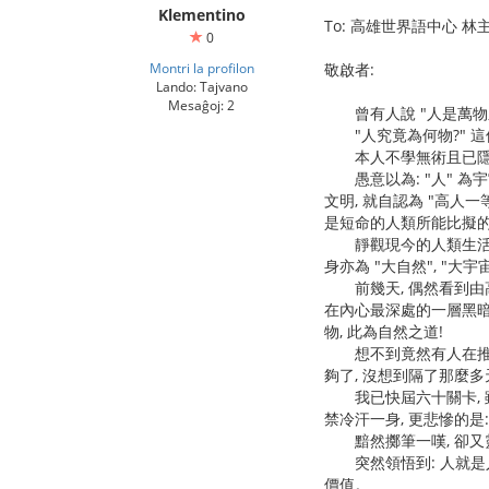
Klementino
To: 高雄世界語中心 林
0
Montri la profilon
敬啟者:
Lando: Tajvano
Mesaĝoj: 2
曾有人說 "人是萬物之
"人究竟為何物?" 這個
本人不學無術且已隱居多
愚意以為: "人" 為宇
文明, 就自認為 "高人
是短命的人類所能比擬
靜觀現今的人類生活, 
身亦為 "大自然", "大宇
前幾天, 偶然看到由高雄
在內心最深處的一層黑暗薄膜
物, 此為自然之道!
想不到竟然有人在推廣世
夠了, 沒想到隔了那麼多
我已快屆六十關卡, 雖然 
禁冷汗一身, 更悲慘的是:
黯然擲筆一嘆, 卻又靈光
突然領悟到: 人就是人,
價值。