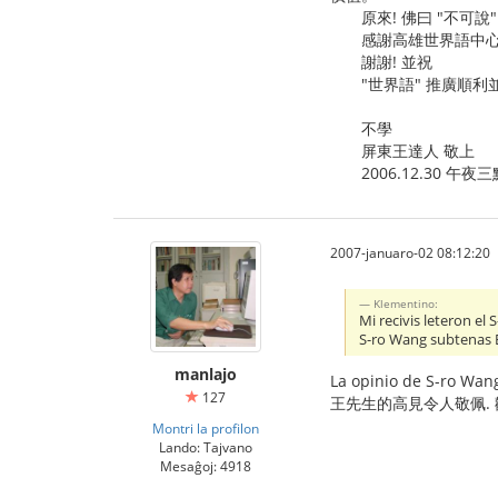
原來! 佛曰 "不可說"
感謝高雄世界語中心讓
謝謝! 並祝
"世界語" 推廣順利並
不學
屏東王達人 敬上
2006.12.30 午夜三
2007-januaro-02 08:12:20
Klementino:
Mi recivis leteron el
S-ro Wang subtenas E
manlajo
La opinio de S-ro Wang
127
王先生的高見令人敬佩.
Montri la profilon
Lando: Tajvano
Mesaĝoj: 4918