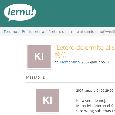
Al
la
enhavo
Forumo
Pri ĉio cetera
“Letero de ermito al samidea
“Letero de ermit
的信
de
Klementino
, 2007-januaro-01
Mesaĝoj:
2
2007-januaro-01 06:29:50
Kara semideanoj:
Mi recivis leteron el 
S-ro Wang subtenas Esp