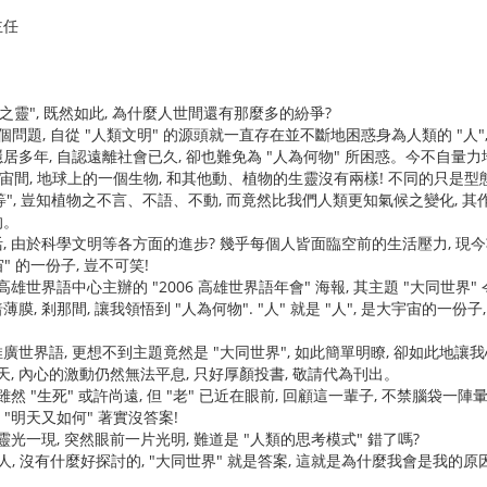
主任
靈", 既然如此, 為什麼人世間還有那麼多的紛爭?
問題, 自從 "人類文明" 的源頭就一直存在並不斷地困惑身為人類的 "人
年, 自認遠離社會已久, 卻也難免為 "人為何物" 所困惑。今不自量力
宙間, 地球上的一個生物, 和其他動、植物的生靈沒有兩樣! 不同的只是型
一等", 豈知植物之不言、不語、不動, 而竟然比我們人類更知氣候之變化, 
的。
由於科學文明等各方面的進步? 幾乎每個人皆面臨空前的生活壓力, 現今功利
宙" 的一份子, 豈不可笑!
世界語中心主辦的 "2006 高雄世界語年會" 海報, 其主題 "大同世界"
, 剎那間, 讓我領悟到 "人為何物". "人" 就是 "人", 是大宇宙的一份子
界語, 更想不到主題竟然是 "大同世界", 如此簡單明瞭, 卻如此地讓
天, 內心的激動仍然無法平息, 只好厚顏投書, 敬請代為刊出。
"生死" 或許尚遠, 但 "老" 已近在眼前, 回顧這一輩子, 不禁腦袋一陣暈眩
 "明天又如何" 著實沒答案!
一現, 突然眼前一片光明, 難道是 "人類的思考模式" 錯了嗎?
 沒有什麼好探討的, "大同世界" 就是答案, 這就是為什麼我會是我的原因