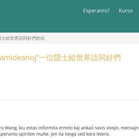
Esperanto?
Kurso
noj”一位隱士給世界語同好們的信
o al samideanoj”一位隱士給世界語同好們
S-ro Wang, kiu estas informita ermito kaj ankaŭ savis vivojn, mensaj
eranto-spiriton multe. Jen lia longa sed kora letero.