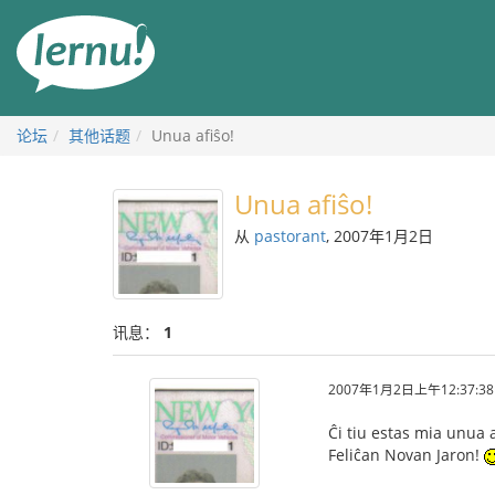
去
目
錄
頁
论坛
其他话题
Unua afiŝo!
Unua afiŝo!
从
pastorant
, 2007年1月2日
讯息：
1
2007年1月2日上午12:37:38
Ĉi tiu estas mia unua 
Feliĉan Novan Jaron!