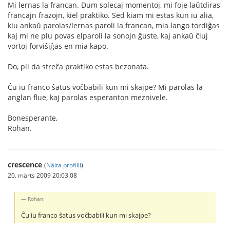
Mi lernas la francan. Dum solecaj momentoj, mi foje laŭtdiras
francajn frazojn, kiel praktiko. Sed kiam mi estas kun iu alia,
kiu ankaŭ parolas/lernas paroli la francan, mia lango tordiĝas
kaj mi ne plu povas elparoli la sonojn ĝuste, kaj ankaŭ ĉiuj
vortoj forviŝiĝas en mia kapo.
Do, pli da streĉa praktiko estas bezonata.
Ĉu iu franco ŝatus voĉbabili kun mi skajpe? Mi parolas la
anglan flue, kaj parolas esperanton meznivele.
Bonesperante,
Rohan.
crescence
(
Näita profiili
)
20. märts 2009 20:03.08
Rohan:
Ĉu iu franco ŝatus voĉbabili kun mi skajpe?