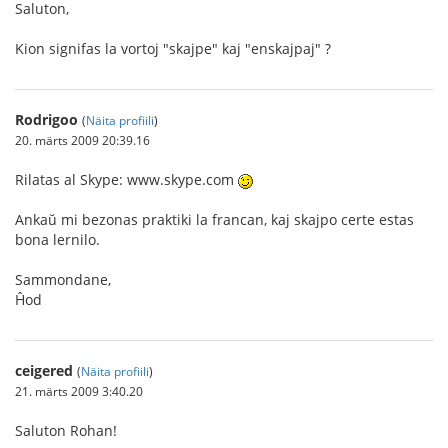
Saluton,
Kion signifas la vortoj "skajpe" kaj "enskajpaj" ?
Rodrigoo
(
Näita profiili
)
20. märts 2009 20:39.16
Rilatas al Skype: www.skype.com
Ankaŭ mi bezonas praktiki la francan, kaj skajpo certe estas
bona lernilo.
Sammondane,
Ĥod
ceigered
(
Näita profiili
)
21. märts 2009 3:40.20
Saluton Rohan!