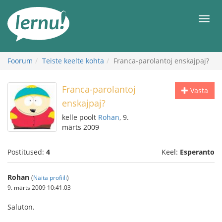
Sisu
juurde
Men
Foorum
Teiste keelte kohta
Franca-parolantoj enskajpaj?
Franca-parolantoj
Vasta
enskajpaj?
kelle poolt
Rohan
, 9.
märts 2009
Postitused:
4
Keel:
Esperanto
Rohan
(
Näita profiili
)
9. märts 2009 10:41.03
Saluton.