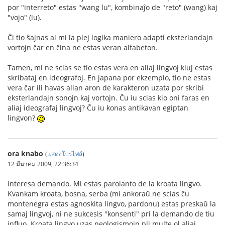
por "interreto" estas "wang lu", kombinaĵo de "reto" (wang) kaj
"vojo" (lu).
Ĉi tio ŝajnas al mi la plej logika maniero adapti eksterlandajn
vortojn ĉar en ĉina ne estas veran alfabeton.
Tamen, mi ne scias se tio estas vera en aliaj lingvoj kiuj estas
skribataj en ideografoj. En japana por ekzemplo, tio ne estas
vera ĉar ili havas alian aron de karakteron uzata por skribi
eksterlandajn sonojn kaj vortojn. Ĉu iu scias kio oni faras en
aliaj ideografaj lingvoj? Ĉu iu konas antikavan egiptan
lingvon?
ora knabo
(
แสดงโปรไฟล์
)
12 มีนาคม 2009, 22:36:34
interesa demando. Mi estas parolanto de la kroata lingvo.
Kvankam kroata, bosna, serba (mi ankoraŭ ne scias ĉu
montenegra estas agnoskita lingvo, pardonu) estas preskaŭ la
samaj lingvoj, ni ne sukcesis "konsenti" pri la demando de tiu
influo. Kroata lingvo uzas neologismojn pli multe ol aliaj.