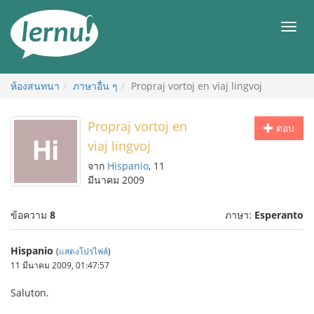
ไป
ยัง
เมนู
สารบัญ
ห้องสนทนา
ภาษาอื่น ๆ
Propraj vortoj en viaj lingvoj
Propraj vortoj en
ตอบ
viaj lingvoj
จาก
Hispanio
, 11
มีนาคม 2009
ข้อความ
8
ภาษา:
Esperanto
Hispanio
(
แสดงโปรไฟล์
)
11 มีนาคม 2009, 01:47:57
Saluton.