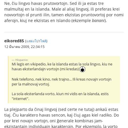
Ne, ĉiu lingvo havas prutovortojn. Sed ili ja estas tre
malmultaj en la islanda. Male al aliaj lingvoj, ili preferas krei
novvortojn ol prunti ilin, tamen ekzistas pruntovortoj por nomi
aferojn, kiuj ne ekzistas en Islando (ekzemple
banani
).
eikored85
(
แสดงโปรไฟล์
)
12 มีนาคม 2009, 22:34:15
Hispanio:
Mi legis en vikipedio, ke la islanda estas la sola lingvo, kiu ne
havas eksterlandajn vortojn (mi kredas)
Nek telefono, nek kino, nek trajno... Ili kreas novajn vortojn
per la malnovaj vortoj.
La sola eksterlanda vorto, kiun mi vidis en la islanda, estis
"internet".
La plejparto da ĉinaj lingvoj (sed certe ne tutaj) ankaŭ estas
tiaj. Ĉiu karaktero havas sencon, kaj ĉiuj agas kiel radiko. Do
por krei novajn vortojn, oni ĝenerale kombinas jam-
ekzistantajn individuajn karakterojn. Por ekzemplo, la vorto