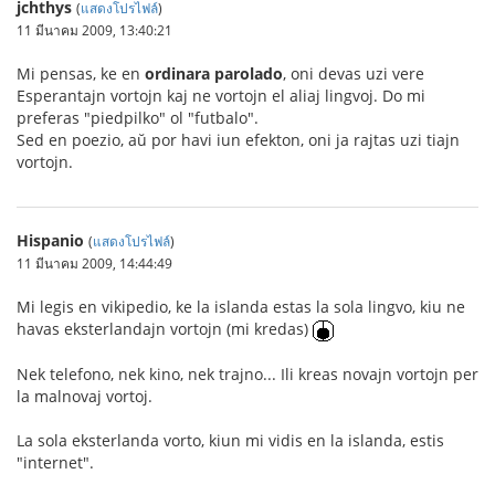
jchthys
(
แสดงโปรไฟล์
)
11 มีนาคม 2009, 13:40:21
Mi pensas, ke en
ordinara parolado
, oni devas uzi vere
Esperantajn vortojn kaj ne vortojn el aliaj lingvoj. Do mi
preferas "piedpilko" ol "futbalo".
Sed en poezio, aŭ por havi iun efekton, oni ja rajtas uzi tiajn
vortojn.
Hispanio
(
แสดงโปรไฟล์
)
11 มีนาคม 2009, 14:44:49
Mi legis en vikipedio, ke la islanda estas la sola lingvo, kiu ne
havas eksterlandajn vortojn (mi kredas)
Nek telefono, nek kino, nek trajno... Ili kreas novajn vortojn per
la malnovaj vortoj.
La sola eksterlanda vorto, kiun mi vidis en la islanda, estis
"internet".