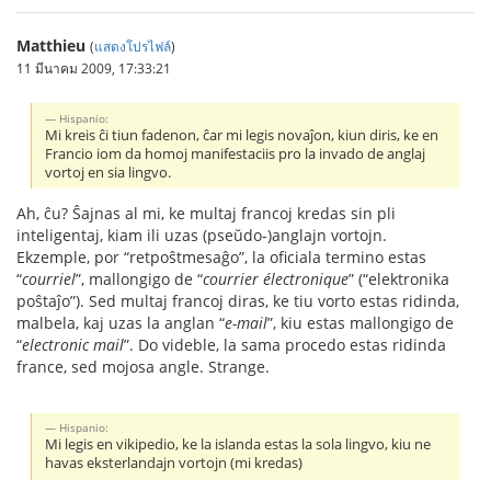
Matthieu
(
แสดงโปรไฟล์
)
11 มีนาคม 2009, 17:33:21
Hispanio:
Mi kreis ĉi tiun fadenon, ĉar mi legis novaĵon, kiun diris, ke en
Francio iom da homoj manifestaciis pro la invado de anglaj
vortoj en sia lingvo.
Ah, ĉu? Ŝajnas al mi, ke multaj francoj kredas sin pli
inteligentaj, kiam ili uzas (pseŭdo-)anglajn vortojn.
Ekzemple, por “retpoŝtmesaĝo”, la oficiala termino estas
“
courriel
”, mallongigo de “
courrier électronique
” (“elektronika
poŝtaĵo”). Sed multaj francoj diras, ke tiu vorto estas ridinda,
malbela, kaj uzas la anglan “
e-mail
”, kiu estas mallongigo de
“
electronic mail
”. Do videble, la sama procedo estas ridinda
france, sed mojosa angle. Strange.
Hispanio:
Mi legis en vikipedio, ke la islanda estas la sola lingvo, kiu ne
havas eksterlandajn vortojn (mi kredas)