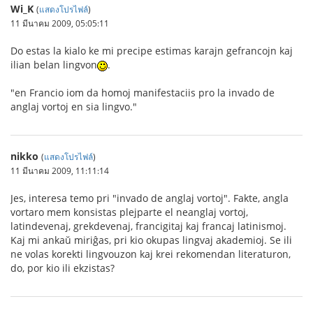
Wi_K
(
แสดงโปรไฟล์
)
11 มีนาคม 2009, 05:05:11
Do estas la kialo ke mi precipe estimas karajn gefrancojn kaj
ilian belan lingvon
.
"en Francio iom da homoj manifestaciis pro la invado de
anglaj vortoj en sia lingvo."
nikko
(
แสดงโปรไฟล์
)
11 มีนาคม 2009, 11:11:14
Jes, interesa temo pri "invado de anglaj vortoj". Fakte, angla
vortaro mem konsistas plejparte el neanglaj vortoj,
latindevenaj, grekdevenaj, francigitaj kaj francaj latinismoj.
Kaj mi ankaŭ miriĝas, pri kio okupas lingvaj akademioj. Se ili
ne volas korekti lingvouzon kaj krei rekomendan literaturon,
do, por kio ili ekzistas?