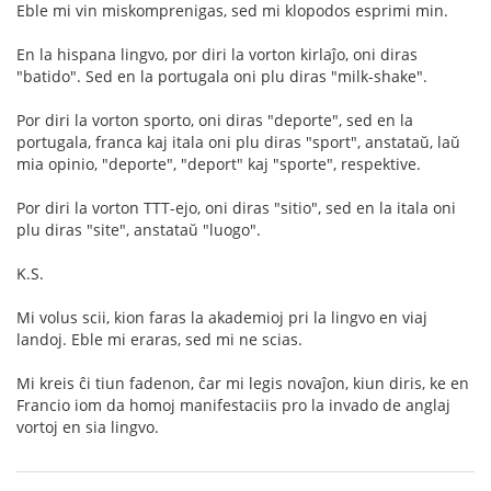
Eble mi vin miskomprenigas, sed mi klopodos esprimi min.
En la hispana lingvo, por diri la vorton kirlaĵo, oni diras
"batido". Sed en la portugala oni plu diras "milk-shake".
Por diri la vorton sporto, oni diras "deporte", sed en la
portugala, franca kaj itala oni plu diras "sport", anstataŭ, laŭ
mia opinio, "deporte", "deport" kaj "sporte", respektive.
Por diri la vorton TTT-ejo, oni diras "sitio", sed en la itala oni
plu diras "site", anstataŭ "luogo".
K.S.
Mi volus scii, kion faras la akademioj pri la lingvo en viaj
landoj. Eble mi eraras, sed mi ne scias.
Mi kreis ĉi tiun fadenon, ĉar mi legis novaĵon, kiun diris, ke en
Francio iom da homoj manifestaciis pro la invado de anglaj
vortoj en sia lingvo.