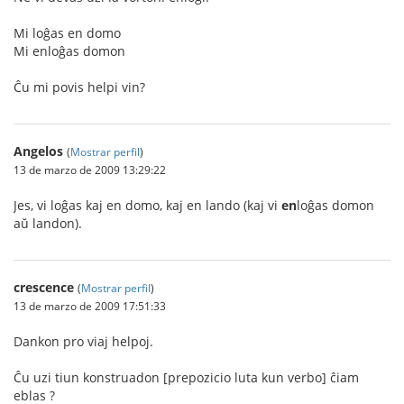
Mi loĝas en domo
Mi enloĝas domon
Ĉu mi povis helpi vin?
Angelos
(
Mostrar perfil
)
13 de marzo de 2009 13:29:22
Jes, vi loĝas kaj en domo, kaj en lando (kaj vi
en
loĝas domon
aŭ landon).
crescence
(
Mostrar perfil
)
13 de marzo de 2009 17:51:33
Dankon pro viaj helpoj.
Ĉu uzi tiun konstruadon [prepozicio luta kun verbo] ĉiam
eblas ?