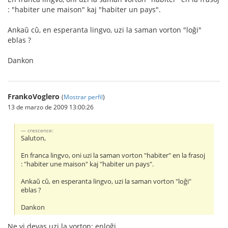
: "habiter une maison" kaj "habiter un pays".
Ankaŭ cû, en esperanta lingvo, uzi la saman vorton "loĝi"
eblas ?
Dankon
FrankoVoglero
(
Mostrar perfil
)
13 de marzo de 2009 13:00:26
crescence:
Saluton,
En franca lingvo, oni uzi la saman vorton "habiter" en la frasoj
: "habiter une maison" kaj "habiter un pays".
Ankaŭ cû, en esperanta lingvo, uzi la saman vorton "loĝi"
eblas ?
Dankon
Ne vi devas uzi la vorton: enloĝi.