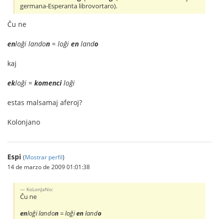
germana-Esperanta librovortaro).
Ĉu ne
en
loĝi lando
n
= loĝi
en
land
o
kaj
ek
loĝi =
komenci
loĝi
estas malsamaj aferoj?
Kolonjano
Espi
(
Mostrar perfil
)
14 de marzo de 2009 01:01:38
KoLonJaNo:
Ĉu ne
en
loĝi lando
n
= loĝi
en
land
o