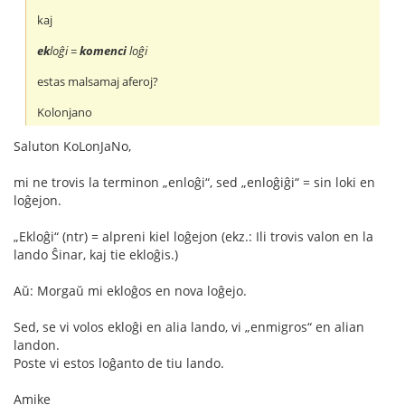
kaj
ek
loĝi =
komenci
loĝi
estas malsamaj aferoj?
Kolonjano
Saluton KoLonJaNo,
mi ne trovis la terminon „enloĝi“, sed „enloĝiĝi“ = sin loki en
loĝejon.
„Ekloĝi“ (ntr) = alpreni kiel loĝejon (ekz.: Ili trovis valon en la
lando Ŝinar, kaj tie ekloĝis.)
Aŭ: Morgaŭ mi ekloĝos en nova loĝejo.
Sed, se vi volos ekloĝi en alia lando, vi „enmigros“ en alian
landon.
Poste vi estos loĝanto de tiu lando.
Amike