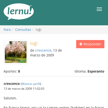
Contenido
Men
Foro
Consultas
loĝi
loĝi
Responder
de
crescence
, 13 de
marzo de 2009
Aportes:
8
Idioma:
Esperanto
crescence
(
Mostrar perfil
)
13 de marzo de 2009 11:02:03
Saluton,
En franca lingvo, oni uzi la saman vorton "habiter" en la frasoj