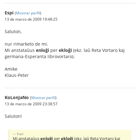
Espi
(
Mostrar perfil
)
13 de marzo de 2009 19:48:25
Saluton,
nur rimarketo de mi.
Mi anstataŭus
enloĝi
per
ekloĝi
(ekz. laŭ Reta Vortaro kaj
germana-Esperanta librovortaro).
Amike
Klaus-Peter
KoLonJaNo
(
Mostrar perfil
)
13 de marzo de 2009 23:38:57
Saluton!
Espi:
Mi anstataŭus
enloĝi
per
ekloĝi
(ekz. laŭ Reta Vortaro kaj