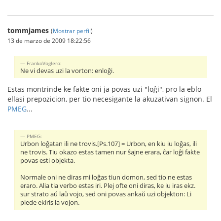
tommjames
(
Mostrar perfil
)
13 de marzo de 2009 18:22:56
FrankoVoglero:
Ne vi devas uzi la vorton: enloĝi.
Estas montrinde ke fakte oni ja povas uzi "loĝi", pro la eblo
ellasi prepozicion, per tio necesigante la akuzativan signon. El
PMEG
...
PMEG:
Urbon loĝatan ili ne trovis.[Ps.107] = Urbon, en kiu iu loĝas, ili
ne trovis. Tiu okazo estas tamen nur ŝajne erara, ĉar loĝi fakte
povas esti objekta.
Normale oni ne diras mi loĝas tiun domon, sed tio ne estas
eraro. Alia tia verbo estas iri. Plej ofte oni diras, ke iu iras ekz.
sur strato aŭ laŭ vojo, sed oni povas ankaŭ uzi objekton: Li
piede ekiris la vojon.