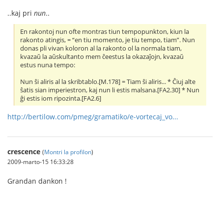
..kaj pri
nun
..
En rakontoj nun ofte montras tiun tempopunkton, kiun la
rakonto atingis, = “en tiu momento, je tiu tempo, tiam”. Nun
donas pli vivan koloron al la rakonto ol la normala tiam,
kvazaŭ la aŭskultanto mem ĉeestus la okazaĵojn, kvazaŭ
estus nuna tempo:
Nun ŝi aliris al la skribtablo.[M.178] = Tiam ŝi aliris... * Ĉiuj alte
ŝatis sian imperiestron, kaj nun li estis malsana.[FA2.30] * Nun
ĝi estis iom ripozinta.[FA2.6]
http://bertilow.com/pmeg/gramatiko/e-vortecaj_vo...
crescence
(
Montri la profilon
)
2009-marto-15 16:33:28
Grandan dankon !