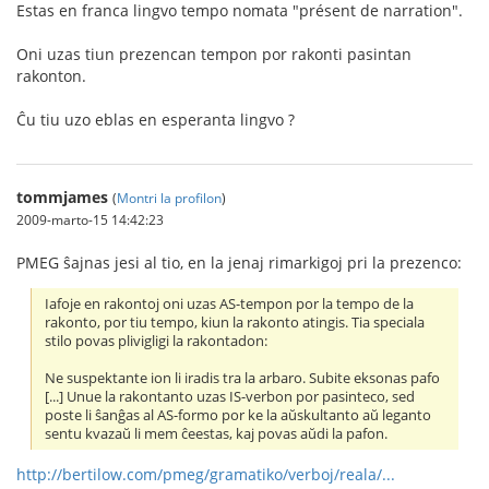
Estas en franca lingvo tempo nomata "présent de narration".
Oni uzas tiun prezencan tempon por rakonti pasintan
rakonton.
Ĉu tiu uzo eblas en esperanta lingvo ?
tommjames
(
Montri la profilon
)
2009-marto-15 14:42:23
PMEG ŝajnas jesi al tio, en la jenaj rimarkigoj pri la prezenco:
Iafoje en rakontoj oni uzas AS-tempon por la tempo de la
rakonto, por tiu tempo, kiun la rakonto atingis. Tia speciala
stilo povas plivigligi la rakontadon:
Ne suspektante ion li iradis tra la arbaro. Subite eksonas pafo
[...] Unue la rakontanto uzas IS-verbon por pasinteco, sed
poste li ŝanĝas al AS-formo por ke la aŭskultanto aŭ leganto
sentu kvazaŭ li mem ĉeestas, kaj povas aŭdi la pafon.
http://bertilow.com/pmeg/gramatiko/verboj/reala/...