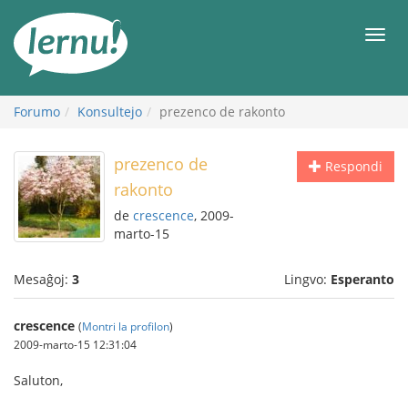
Al
la
Men
enhavo
Forumo
Konsultejo
prezenco de rakonto
prezenco de
Respondi
rakonto
de
crescence
, 2009-
marto-15
Mesaĝoj:
3
Lingvo:
Esperanto
crescence
(
Montri la profilon
)
2009-marto-15 12:31:04
Saluton,