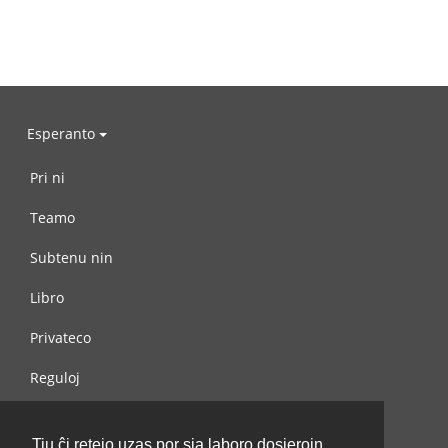
Esperanto
Pri ni
Teamo
Subtenu nin
Libro
Privateco
Reguloj
Kontaktu nin
Tiu ĉi retejo uzas por sia laboro dosierojn