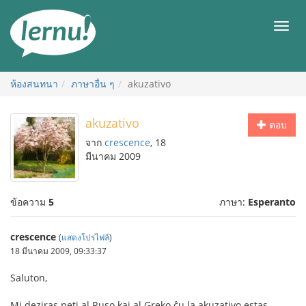
ไป
ยัง
เมนู
สารบัญ
ห้องสนทนา
ภาษาอื่น ๆ
akuzativo
akuzativo
ตอบ
จาก
crescence
, 18
มีนาคม 2009
ข้อความ
5
ภาษา:
Esperanto
crescence
(
แสดงโปรไฟล์
)
18 มีนาคม 2009, 09:33:37
Saluton,
Mi deziras peti al Ruso kaj al Greko ĉu la akuzativo estas