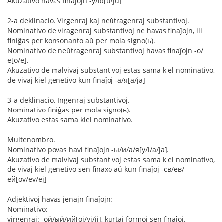
Akuzativo havas finaĵojn -у/ю[u/ju]
2-a deklinacio. Virgenraj kaj neŭtragenraj substantivoj.
Nominativo de viragenraj substantivoj ne havas finaĵojn, ili
finiĝas per konsonanto aŭ per mola signo(ь).
Nominativo de neŭtragenraj substantivoj havas finaĵojn -о/
е[o/e].
Akuzativo de malvivaj substantivoj estas sama kiel nominativo,
de vivaj kiel genetivo kun finaĵoj -а/я[a/ja]
3-a deklinacio. Ingenraj substantivoj.
Nominativo finiĝas per mola signo(ь).
Akuzativo estas sama kiel nominativo.
Multenombro.
Nominativo povas havi finaĵojn -ы/и/а/я[y/i/a/ja].
Akuzativo de malvivaj substantivoj estas sama kiel nominativo,
de vivaj kiel genetivo sen finaxo aŭ kun finaĵoj -ов/ев/
ей[ov/ev/ej]
Adjektivoj havas jenajn finaĵojn:
Nominativo:
virgenraj: -ой/ый/ий[oj/yj/ij], kurtaj formoj sen finaĵoj.