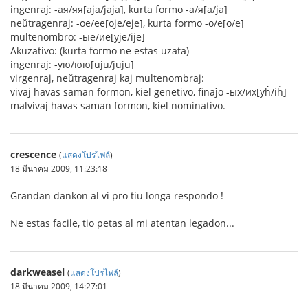
ingenraj: -ая/яя[aja/jaja], kurta formo -а/я[a/ja]
neŭtragenraj: -ое/ее[oje/eje], kurta formo -о/е[o/e]
multenombro: -ые/ие[yje/ije]
Akuzativo: (kurta formo ne estas uzata)
ingenraj: -ую/юю[uju/juju]
virgenraj, neŭtragenraj kaj multenombraj:
vivaj havas saman formon, kiel genetivo, finaĵo -ых/их[yĥ/iĥ]
malvivaj havas saman formon, kiel nominativo.
crescence
(
แสดงโปรไฟล์
)
18 มีนาคม 2009, 11:23:18
Grandan dankon al vi pro tiu longa respondo !
Ne estas facile, tio petas al mi atentan legadon...
darkweasel
(
แสดงโปรไฟล์
)
18 มีนาคม 2009, 14:27:01