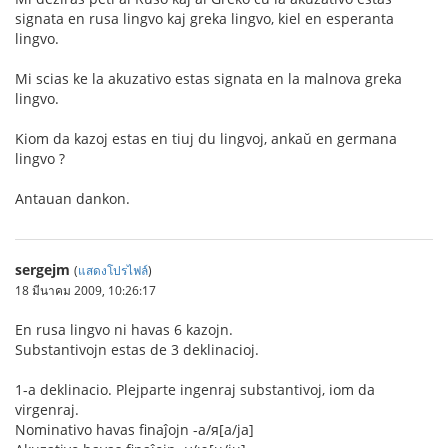
signata en rusa lingvo kaj greka lingvo, kiel en esperanta
lingvo.
Mi scias ke la akuzativo estas signata en la malnova greka
lingvo.
Kiom da kazoj estas en tiuj du lingvoj, ankaŭ en germana
lingvo ?
Antauan dankon.
sergejm
(
แสดงโปรไฟล์
)
18 มีนาคม 2009, 10:26:17
En rusa lingvo ni havas 6 kazojn.
Substantivojn estas de 3 deklinacioj.
1-a deklinacio. Plejparte ingenraj substantivoj, iom da
virgenraj.
Nominativo havas finaĵojn -а/я[a/ja]