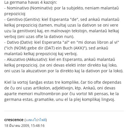
La germana havas 4 kazojn:
- Nominativo (Nominativ): por la subjekto, neniam malantaŭ
prepozicioj
- Genitivo (Genitiv): kiel Esperanta "de", sed ankaŭ malantaŭ
kelkaj prepozicioj (tamen, multaj uzas la dativon se oni vere
uzu la genitivon) kaj, en malnovajn tekstojn, malantaŭ kelkaj
verboj (oni uzas ofte la dativon nun).
- Dativo (Dativ): kiel Esperanta "al" en "mi donas libron al vi"
("ich (NOM) gebe dir (DAT) ein Buch (AKK)"), sed ankaŭ
malantaŭ kelkaj prepozicioj kaj verboj.
- Akuzativo (Akkusativ): kiel en Esperanto, ankaŭ malantaŭ
kelkaj prepozicioj. (se oni devas elekti inter direkto kaj loko,
oni uzas la akuzativon por la direkto kaj la dativon por la loko).
Kiel la vortoj ŝanĝas estas tre komplike, ĉar tio ofte dependas
de ĉu oni uzas artikolon, adjektivojn, ktp. Ankaŭ, oni devas
aparte memori multnombron por ĉiu vorto! Mi pensas, ke la
germana estas, gramatike, unu el la plej komplikaj lingvoj.
crescence
(
แสดงโปรไฟล์
)
18 มีนาคม 2009, 15:48:16