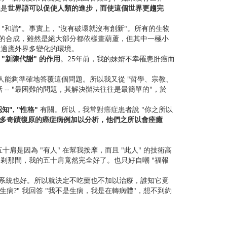
就是
世界語可以促使人類的進步，而使這個世界更趨完
 "和諧"。事實上，"沒有破壞就沒有創新"。所有的生物
NA 的合成，雖然是絕大部分都依樣畫葫蘆，但其中一極小
以便適應外界多變化的環境。
"新陳代謝" 的作用
。25年前，我的妹婿不幸罹患肝癌而
人能夠準確地答覆這個問題。所以我又從 "哲學、宗教、
 -- "最困難的問題，其解決辦法往往是最簡單的"，於
認知", "性格"
有關。所以，我常對癌症患者說 "你之所以
多奇蹟復原的癌症病例加以分析，他們之所以會痊癒
肩是因為 "有人" 在幫我按摩，而且 "此人" 的技術高
些，剎那間，我的五十肩竟然完全好了。也只好自嘲 "福報
免疫系統也好。所以就決定不吃藥也不加以治療，誰知它竟
病?" 我回答 "我不是生病，我是在轉病體"，想不到約