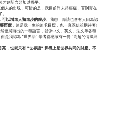
後才創新念頭加以擺平。
著這個人的出現，可惜的是，我目前尚未得癌症，否則實在
了。
，可以增進人類進步的腳步
。我想，應該也會有人因為認
不藥而癒，
這是我一生的追求目標，也一直深信並期待著!
為所自然發展而出的一種語言，就像中文、英文、法文等各種
，但是我認為 "世界語" 學者都應該有一份 "高超的情操與
亮，也就只有 "世界語" 算得上是世界共同的財產。不