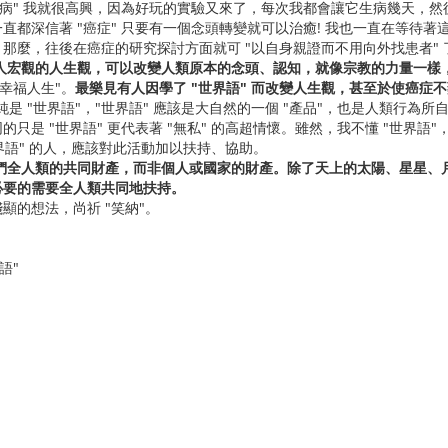
病" 我就很高興，因為好玩的實驗又來了，每次我都會讓它生病幾天，然
都深信著 "癌症" 只要有一個念頭轉變就可以治癒! 我也一直在等待
那麼，往後在癌症的研究探討方面就可 "以自身親證而不用向外找患者" 
世人宏觀的人生觀，可以改變人類原本的念頭、認知，就像宗教的力量一樣
幸福人生"。
最樂見有人因學了 "世界語" 而改變人生觀，甚至於使癌症
單純是 "世界語"，"世界語" 應該是大自然的一個 "產品"，也是人類行
只是 "世界語" 更代表著 "無私" 的高超情懷。雖然，我不懂 "世界語"
世界語" 的人，應該對此活動加以扶持、協助。
我們全人類的共同財產，而非個人或國家的財產。除了天上的太陽、星星、月
必要的需要全人類共同地扶持。
的想法，尚祈 "笑納"。
語"