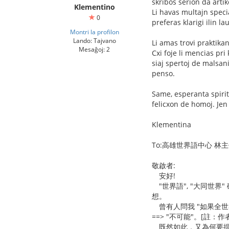
skribos serion da arti
Klementino
Li havas multajn specia
0
preferas klarigi ilin l
Montri la profilon
Lando: Tajvano
Li amas trovi praktika
Mesaĝoj: 2
Cxi foje li mencias pri
siaj spertoj de malsani
penso.
Same, esperanta spirit
felicxon de homoj. Jen l
Klementina
To:高雄世界語中心 林
敬啟者:
安好!
"世界語", "大同世
想。
曾有人問我 "如果全世
==> "不可能"。[註：
既然如此，又為何要提倡 