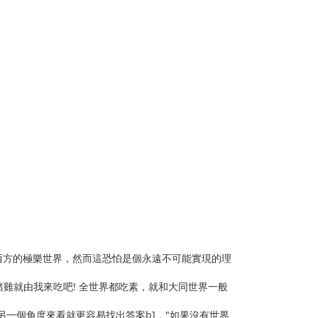
成了西方的極樂世界，然而這恐怕是個永遠不可能實現的理
豬雞就由我來吃吧! 全世界都吃素，就和大同世界一般
該從另一個角度來看就更容易找出答案b]，"如果沒有世界