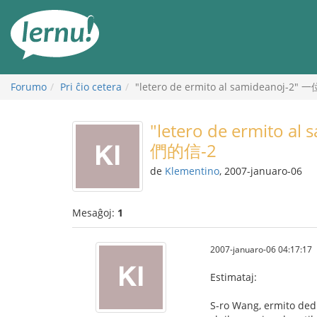
Al
la
enhavo
Forumo
Pri ĉio cetera
"letero de ermito al samidean
"letero de ermit
們的信-2
de
Klementino
, 2007-januaro-06
Mesaĝoj:
1
2007-januaro-06 04:17:17
Estimataj:
S-ro Wang, ermito dedi