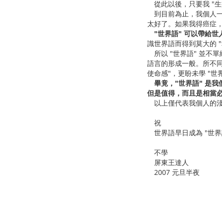
從此以後，只要我 "生
到目前為止，我個人一直
太好了。如果我得癌症，
"世界語" 可以帶給
識世界語而得到莫大的 "
所以 "世界語" 並不
語言的形成一般。所不同的
使命感"，更盼未學 "
畢竟，"世界語" 是
但是值得，而且是相當
以上僅代表我個人的淺顯
祝
世界語早日成為 "世界
不學
屏東王達人
2007 元旦半夜