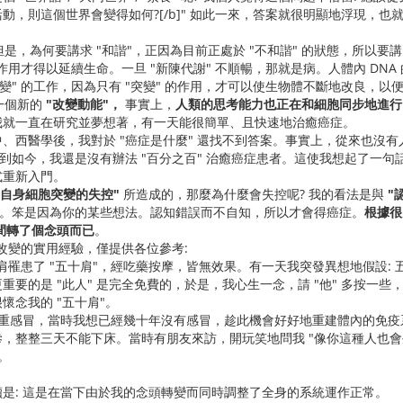
動，則這個世界會變得如何?[/b]" 如此一來，答案就很明顯地浮現，也
是，為何要講求 "和諧"，正因為目前正處於 "不和諧" 的狀態，所以要講
 的作用才得以延續生命。一旦 "新陳代謝" 不順暢，那就是病。人體內 D
突變" 的工作，因為只有 "突變" 的作用，才可以使生物體不斷地改良，
一個新的
"改變動能"，
事實上，
人類的思考能力也正在和細胞同步地進行 
我就一直在研究並夢想著，有一天能很簡單、且快速地治癒癌症。
西醫學後，我對於 "癌症是什麼" 還找不到答案。事實上，從來也沒有
到如今，我還是沒有辦法 "百分之百" 治癒癌症患者。這使我想起了一句話
式重新入門。
"自身細胞突變的失控"
所造成的，那麼為什麼會失控呢? 我的看法是與
"
"。笨是因為你的某些想法。認知錯誤而不自知，所以才會得癌症。
根據很
間轉了個念頭而已
。
 改變的實用經驗，僅提供各位參考:
肩罹患了 "五十肩"，經吃藥按摩，皆無效果。有一天我突發異想地假設: 五十
重要的是 "此人" 是完全免費的，於是，我心生一念，請 "他" 多按一
很懷念我的 "五十肩"。
我得了重感冒，當時我想已經幾十年沒有感冒，趁此機會好好地重建體內的
，整整三天不能下床。當時有朋友來訪，開玩笑地問我 "像你這種人也會生
。
是: 這是在當下由於我的念頭轉變而同時調整了全身的系統運作正常。