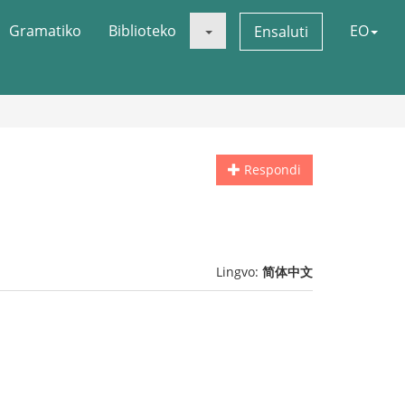
Gramatiko
Biblioteko
EO
Ensaluti
Respondi
Lingvo:
简体中文