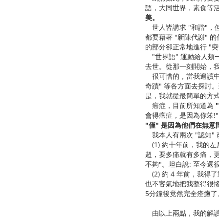
語，大同世界，素食等活
美。
世人皆講求 "和諧"，但
都要藉著 "新陳代謝"
的部分卻正常地進行 "
"世界語" 運動給人類
去世。從那一刻開始，
很可惜的，當我遍讀中、
奇蹟" 等各方面去探討。
是，我就從最簡單的方
癌症，目前所知道為
會得癌症，是因為你笨!
"僅" 是
因為他們在無意
我本人有兩次 "認知"
(1) 約十年前，我的左
超，要多痛就有多痛，更
不夠"。坦白說: 至今還
(2) 約 4 年前，
也不客氣地把我整得很慘
5分鐘後竟然完全痊癒了
由以上兩點，我的解讀