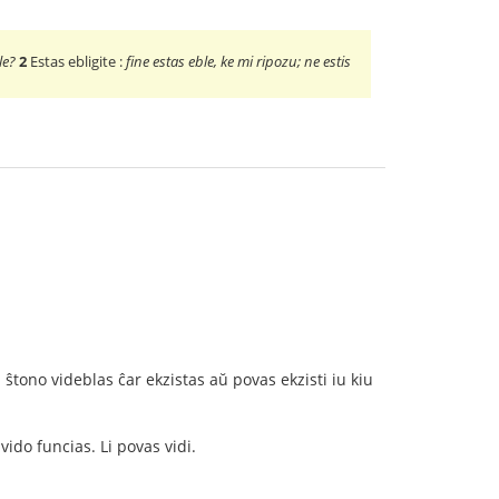
ble?
2
Estas ebligite :
fine estas eble, ke mi ripozu; ne estis
 ŝtono videblas ĉar ekzistas aŭ povas ekzisti iu kiu
ido funcias. Li povas vidi.