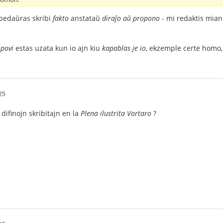
 bedaŭras skribi
fakto
anstataŭ
diraĵo aŭ propono
- mi redaktis mia
,
povi
estas uzata kun io ajn kiu
kapablas je io
, ekzemple certe homo, 
25
 difinojn skribitajn en la
Plena ilustrita Vortaro
?