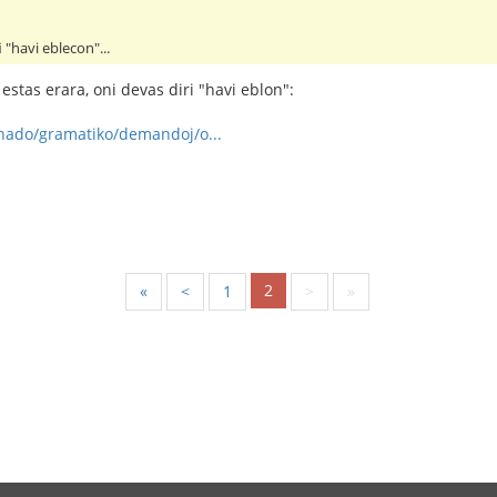
i "havi eblecon"...
estas erara, oni devas diri "havi eblon":
ernado/gramatiko/demandoj/o...
2
«
<
1
>
»