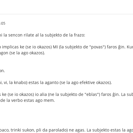
:05
i la sencon rilate al la subjekto de la frazo:
io implicas ke (se io okazos) MI (la subjekto de "povas") faros ĝin. K
agon (se la ago okazos).
on.
, vi, la knabo) estas la aganto (se la ago efektive okazos).
as ke (se io okazos) io alia (ne la subjekto de "eblas") faros ĝin. La
o de la verbo estas ago mem.
(paco, trinki sukon, pli da parolado) ne agas. La subjekto estas la a