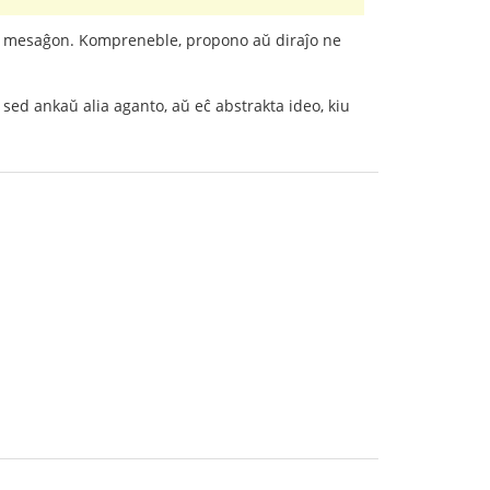
n mesaĝon. Kompreneble, propono aŭ diraĵo ne
sed ankaŭ alia aganto, aŭ eĉ abstrakta ideo, kiu