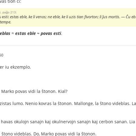
vas tion ĉi:
4. paĝo 213:
 esti:
estas eble, ke li venos; ne eble, ke li uzis tian fivorton; li ĵus mortis. ― Ĉu e
atempe.
eblas
≈
estas eble
≈
povas esti
.
50
per iu ekzemplo.
 Marko povas vidi la ŝtonon. Kial?
zistas lumo. Nenio kovras la ŝtonon. Mallonge, la ŝtono videblas. La
i havas okulojn sanajn kaj okulnervojn sanajn kaj cerbon sanan. Lia v
a ŝtono videblas. Do, Marko povas vidi la ŝtonon.