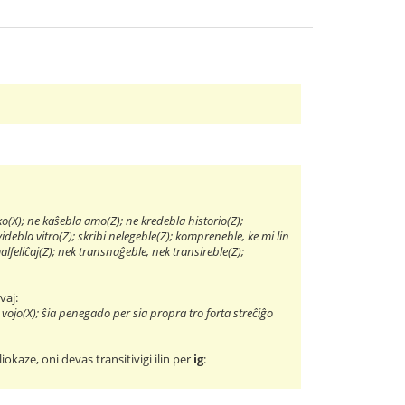
ko(X); ne kaŝebla amo(Z); ne kredebla historio(Z);
bla vitro(Z); skribi nelegeble(Z); kompreneble, ke mi lin
alfeliĉaj(Z); nek transnaĝeble, nek transireble(Z);
vaj:
ojo(X); ŝia penegado per sia propra tro forta streĉiĝo
kaze, oni devas transitivigi ilin per
ig
: