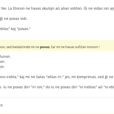
 Ne. La ŝtonon ne havas okulojn aŭ alian vidilon. Ĝi ne vidas ion aj
ĝi ne povas vidi.
eblas" kaj "povas."
lunon, sed bedaŭrinde mi ne
povas
, ĉar mi ne havas sufiĉan monon !
 lunon.
non.
non.
uno irebla," kaj mi ne ŝatas "eblas iri." Jes, mi komprenas, sed ĝi ne
s. Iu ne povas diri "iri ion," do iu ne povas diri "io ireblas" aŭ "io ebl
16