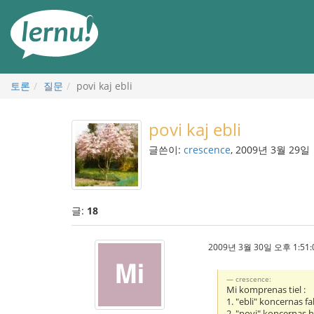
본
문
으
로
토론
질문
povi kaj ebli
povi kaj ebli
글쓴이:
crescence
, 2009년 3월 29일
글:
18
2009년 3월 30일 오후 1:51:
crescence:
Mi komprenas tiel :
1. "ebli" koncernas fa
2. "povi" koncernas