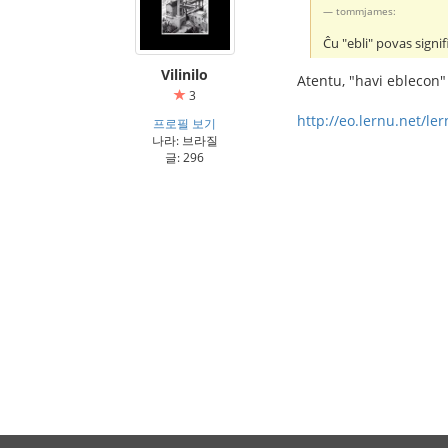
tommjames:
Ĉu "ebli" povas signif
Vilinilo
Atentu, "havi eblecon" 
3
http://eo.lernu.net/l
프로필 보기
나라: 브라질
글: 296