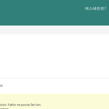
에스페란토?
09
kton. Fakto ne povas fari ion.
 homon.