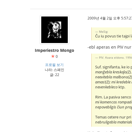
2009년 4월 2일 오후 5:57:2
Meŝig:
Ĉu iu povus tie tajpi l
-ebl aperas en PIV nur 
Imperiestro Mongo
0
PIV. Kvara eldono. 199
프로필 보기
Suf. signifanta, ke io 
나라: 스페인
manĝebla kreskaĵo(Z), t
글: 22
neevitebla malbono(Z);
amas!(Z); mi kredeble n
nevenkebleco
ktp.
Rim. La pasiva senco
mi komencos rompadi vi
nepovebligis ĉiun pro
Temas cetere nur pri 
nebruligebla materialo