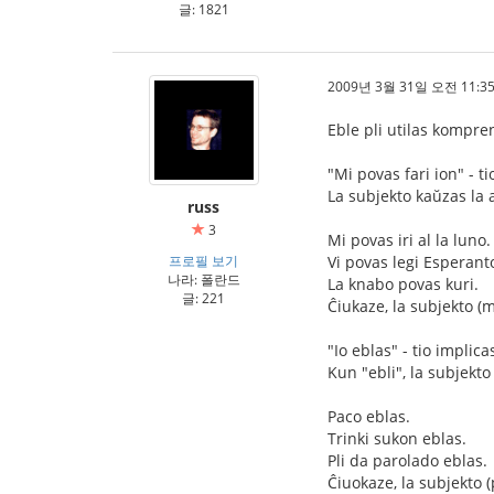
글: 1821
2009년 3월 31일 오전 11:35
Eble pli utilas kompren
"Mi povas fari ion" - t
La subjekto kaŭzas la 
russ
3
Mi povas iri al la luno.
프로필 보기
Vi povas legi Esperant
나라: 폴란드
La knabo povas kuri.
글: 221
Ĉiukaze, la subjekto (mi
"Io eblas" - tio implic
Kun "ebli", la subjekt
Paco eblas.
Trinki sukon eblas.
Pli da parolado eblas.
Ĉiuokaze, la subjekto 