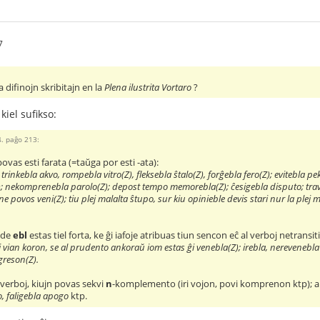
7
a difinojn skribitajn en la
Plena ilustrita Vortaro
?
kiel sufikso:
4. paĝo 213:
povas esti farata (=taŭga por esti -ata):
rinkebla akvo, rompebla vitro(Z), fleksebla ŝtalo(Z), forĝebla fero(Z); evitebla pe
 nekomprenebla parolo(Z); depost tempo memorebla(Z); ĉesigebla disputo; travide
e povos veni(Z); tiu plej malalta ŝtupo, sur kiu opinieble devis stari nur la plej m
 de
ebl
estas tiel forta, ke ĝi iafoje atribuas tiun sencon eĉ al verboj netransiti
an koron, se al prudento ankoraŭ iom estas ĝi venebla(Z); irebla, nerevenebla v
greson(Z).
verboj, kiujn povas sekvi
n
-komplemento (iri vojon, povi komprenon ktp); alio
, faligebla apogo
ktp.