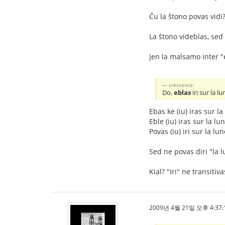
Ĉu la ŝtono povas vidi?
La ŝtono videblas, sed 
Jen la malsamo inter "
crescence:
Do,
eblas
iri sur la 
Ebas ke (iu) iras sur la
Eble (iu) iras sur la lu
Povas (iu) iri sur la lu
Sed ne povas diri "la l
Kial? "Iri" ne transitiva
2009년 4월 21일 오후 4:37: