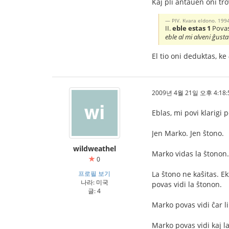
Kaj pli antaŭen oni tro
PIV. Kvara eldono. 199
II.
eble estas 1
Povas
eble al mi alveni ĝust
El tio oni deduktas, ke
2009년 4월 21일 오후 4:18:
Eblas, mi povi klarigi 
Jen Marko. Jen ŝtono.
wildweathel
Marko vidas la ŝtonon.
0
프로필 보기
La ŝtono ne kaŝitas. Ek
나라: 미국
povas vidi la ŝtonon.
글: 4
Marko povas vidi ĉar l
Marko povas vidi kaj l