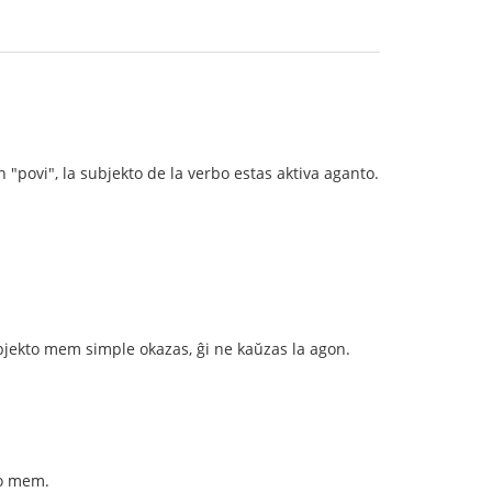
un "povi", la subjekto de la verbo estas aktiva aganto.
 subjekto mem simple okazas, ĝi ne kaŭzas la agon.
go mem.