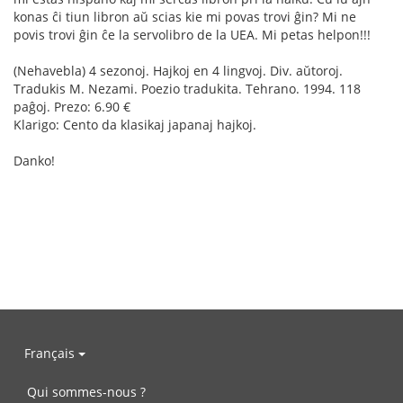
konas ĉi tiun libron aŭ scias kie mi povas trovi ĝin? Mi ne
povis trovi ĝin ĉe la servolibro de la UEA. Mi petas helpon!!!
(Nehavebla) 4 sezonoj. Hajkoj en 4 lingvoj. Div. aŭtoroj.
Tradukis M. Nezami. Poezio tradukita. Tehrano. 1994. 118
paĝoj. Prezo: 6.90 €
Klarigo: Cento da klasikaj japanaj hajkoj.
Danko!
Français
Qui sommes-nous ?