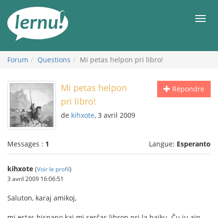
Aller
au
Men
contenu
Forum
Questions
Mi petas helpon pri libro!
Mi petas helpon
Répondre
pri libro!
de
kihxote
, 3 avril 2009
Messages :
1
Langue:
Esperanto
kihxote
(
Voir le profil
)
3 avril 2009 16:06:51
Saluton, karaj amikoj,
mi estas hispano kaj mi serĉas libron pri la haiku. Ĉu iu ajn