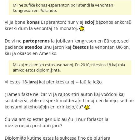
Mi ne sufiĉe konas esperanton por atendi la venontan
kongreson en Pollando.
Vi ja bone
konas
Esperanton; nur viaj
scioj
bezonos ankoraŭ
kreski dum la venontaj 15 monatoj.
Do vi ne
partoprenos
la jubilean kongreson en Eŭropo, sed
pacience
atendos
unu jaron kaj
ĉeestos
la venontan UK-on,
kiu ja okazos en Ameriko.
Mi kaj mia amiko estas usonanoj. En 2010, ni estos 18 kaj mia
amiko estos diplomiĝinta.
Vi estos 18-
jaraj
kaj plenkreskuloj -- laŭ la leĝo.
(Tamen fakte ne, ĉar vi ja rajtos stiri aŭton kaj voĉdoni kaj
soldatservi, eble eĉ spekti maldecajn filmojn en kinejo, sed ne
konsumi alkoholaĵojn en drinkejo, ĉu?
).
Ĉu via amiko estas geniulo aŭ ĉu li nur forlasos la
mezlernejon post unu jaro?
Diplomiĝo kutime estas la sukcesa fino de plurjara