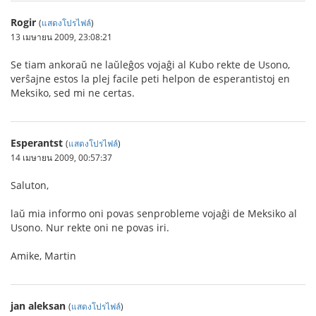
Rogir
(
แสดงโปรไฟล์
)
13 เมษายน 2009, 23:08:21
Se tiam ankoraŭ ne laŭleĝos vojaĝi al Kubo rekte de Usono,
verŝajne estos la plej facile peti helpon de esperantistoj en
Meksiko, sed mi ne certas.
Esperantst
(
แสดงโปรไฟล์
)
14 เมษายน 2009, 00:57:37
Saluton,
laŭ mia informo oni povas senprobleme vojaĝi de Meksiko al
Usono. Nur rekte oni ne povas iri.
Amike, Martin
jan aleksan
(
แสดงโปรไฟล์
)