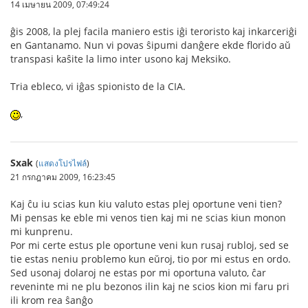
14 เมษายน 2009, 07:49:24
ĝis 2008, la plej facila maniero estis iĝi teroristo kaj inkarceriĝi
en Gantanamo. Nun vi povas ŝipumi danĝere ekde florido aŭ
transpasi kaŝite la limo inter usono kaj Meksiko.
Tria ebleco, vi iĝas spionisto de la CIA.
,
Sxak
(
แสดงโปรไฟล์
)
21 กรกฎาคม 2009, 16:23:45
Kaj ĉu iu scias kun kiu valuto estas plej oportune veni tien?
Mi pensas ke eble mi venos tien kaj mi ne scias kiun monon
mi kunprenu.
Por mi certe estus ple oportune veni kun rusaj rubloj, sed se
tie estas neniu problemo kun eŭroj, tio por mi estus en ordo.
Sed usonaj dolaroj ne estas por mi oportuna valuto, ĉar
reveninte mi ne plu bezonos ilin kaj ne scios kion mi faru pri
ili krom rea ŝanĝo