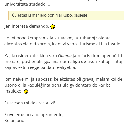
universitata studado ...
Ĉu estas iu maniero por iri al Kubo. (laŭleĝe)
Jen interesa demando.
Se mi bone komprenis la situacion, la kubanoj volonte
akceptos viajn dolarojn, kiam vi venos turisme al ilia insulo.
Kaj konsiderante, kion s-ro
Obama
jam faris dum apenaŭ tri
monatoj post enoficiĝo, fina normaligo de uson-kubaj rilatoj
ŝajnas esti treege baldaŭ realigebla.
Iom naive mi ja supozas, ke ekzistas pli gravaj malamikoj de
Usono ol la kadukiĝinta pensiula gvidantaro de kariba
insulego.
Sukceson mi deziras al vi!
Scivoleme pri aliulaj komentoj,
Kolonjano