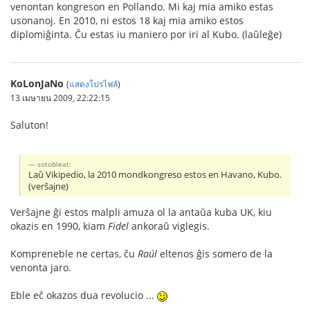
venontan kongreson en Pollando. Mi kaj mia amiko estas
usonanoj. En 2010, ni estos 18 kaj mia amiko estos
diplomiĝinta. Ĉu estas iu maniero por iri al Kubo. (laŭleĝe)
KoLonJaNo
(
แสดงโปรไฟล์
)
13 เมษายน 2009, 22:22:15
Saluton!
sotobleat:
Laŭ Vikipedio, la 2010 mondkongreso estos en Havano, Kubo.
(verŝajne)
Verŝajne ĝi estos malpli amuza ol la antaŭa kuba UK, kiu
okazis en 1990, kiam
Fidel
ankoraŭ viglegis.
Kompreneble ne certas, ĉu
Raúl
eltenos ĝis somero de la
venonta jaro.
Eble eĉ okazos dua revolucio ...