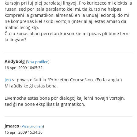
kursojn pri iuj plej parolataj lingvoj. Pro kuriozeco mi elektis la
rusan, sed por itala parolanto kiel mi, tia kurso ne helpas
kompreni la gramatikon, almenaŭ en la unuaj lecionoj, do mi
ne komprenas kiel skribi vortojn (inter aliaj, estas amaso da
malfacilecoj) ktp.
Ĉu iu konas alian perretan kurson kie mi povas pli bone lerni
la lingvon?
Andybolg
(
Visa profilen
)
16 april 2009 10:05:32
Jen
vi povas elŝuti la "Princeton Course"-on. (En la angla.)
Mi aŭdis ke ĝi estas bona.
Livemocha estas bona por dialogoj kaj lerni novajn vortojn,
sed ĝi ne bone eksplikas la gramatikon.
jmarco
(
Visa profilen
)
16 april 2009 15:34:36