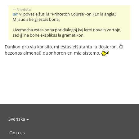
Andybolg:
Jen
vi povas elŝuti la "Princeton Course"-on. (En la angla.)
Mi aŭdis ke ĝi estas bona.
Livemocha estas bona por dialogoj kaj lerni novajn vortojn,
sed ĝi ne bone eksplikas la gramatikon.
Dankon pro via konsilo, mi estas elŝutanta la dosieron. Ĝi
bezonos almenaŭ duonhoron en mia sistemo.
Svenska
Om oss