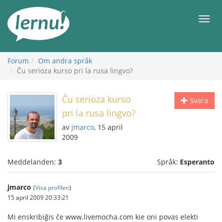
Till
sidans
Meny
innehåll
Forum
Om andra språk
Ĉu serioza kurso pri la rusa lingvo?
Ĉu serioza kurso
Svara
pri la rusa lingvo?
av
jmarco
, 15 april
2009
Meddelanden:
3
Språk:
Esperanto
jmarco
(
Visa profilen
)
15 april 2009 20:33:21
Mi enskribiĝis ĉe www.livemocha.com kie oni povas elekti