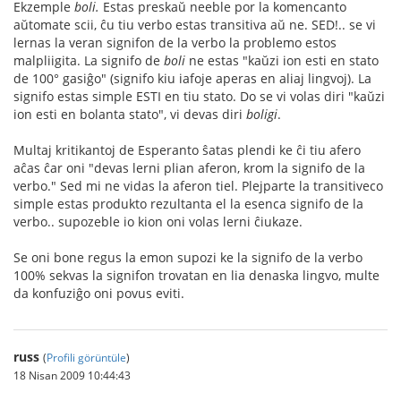
Ekzemple
boli.
Estas preskaŭ neeble por la komencanto
aŭtomate scii, ĉu tiu verbo estas transitiva aŭ ne. SED!.. se vi
lernas la veran signifon de la verbo la problemo estos
malpliigita. La signifo de
boli
ne estas "kaŭzi ion esti en stato
de 100° gasiĝo" (signifo kiu iafoje aperas en aliaj lingvoj). La
signifo estas simple ESTI en tiu stato. Do se vi volas diri "kaŭzi
ion esti en bolanta stato", vi devas diri
boligi
.
Multaj kritikantoj de Esperanto ŝatas plendi ke ĉi tiu afero
aĉas ĉar oni "devas lerni plian aferon, krom la signifo de la
verbo." Sed mi ne vidas la aferon tiel. Plejparte la transitiveco
simple estas produkto rezultanta el la esenca signifo de la
verbo.. supozeble io kion oni volas lerni ĉiukaze.
Se oni bone regus la emon supozi ke la signifo de la verbo
100% sekvas la signifon trovatan en lia denaska lingvo, multe
da konfuziĝo oni povus eviti.
russ
(
Profili görüntüle
)
18 Nisan 2009 10:44:43