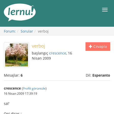
İçerik
Görüntüleme
Men
Forum:
Sorular
verboj
verboj
Cevapla
başlangıç
crescence
, 16
Nisan 2009
Mesajlar:
6
Dil:
Esperanto
crescence
(
Profili görüntüle
)
16 Nisan 2009 17:39:19
sal'
Oni diras :