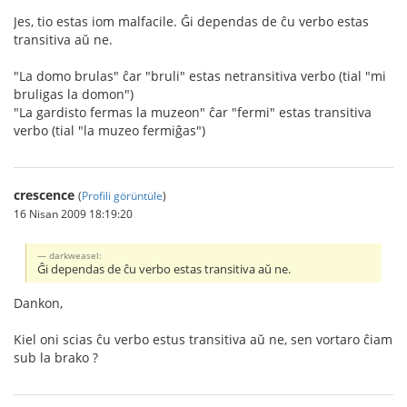
Jes, tio estas iom malfacile. Ĝi dependas de ĉu verbo estas
transitiva aŭ ne.
"La domo brulas" ĉar "bruli" estas netransitiva verbo (tial "mi
bruligas la domon")
"La gardisto fermas la muzeon" ĉar "fermi" estas transitiva
verbo (tial "la muzeo fermiĝas")
crescence
(
Profili görüntüle
)
16 Nisan 2009 18:19:20
darkweasel:
Ĝi dependas de ĉu verbo estas transitiva aŭ ne.
Dankon,
Kiel oni scias ĉu verbo estus transitiva aŭ ne, sen vortaro ĉiam
sub la brako ?