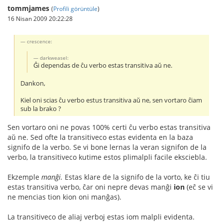
tommjames
(
Profili görüntüle
)
16 Nisan 2009 20:22:28
crescence:
darkweasel:
Ĝi dependas de ĉu verbo estas transitiva aŭ ne.
Dankon,
Kiel oni scias ĉu verbo estus transitiva aŭ ne, sen vortaro ĉiam
sub la brako ?
Sen vortaro oni ne povas 100% certi ĉu verbo estas transitiva
aŭ ne. Sed ofte la transitiveco estas evidenta en la baza
signifo de la verbo. Se vi bone lernas la veran signifon de la
verbo, la transitiveco kutime estos plimalpli facile eksciebla.
Ekzemple
manĝi.
Estas klare de la signifo de la vorto, ke ĉi tiu
estas transitiva verbo, ĉar oni nepre devas manĝi
ion
(eĉ se vi
ne mencias tion kion oni manĝas).
La transitiveco de aliaj verboj estas iom malpli evidenta.