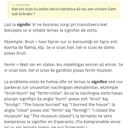
crescence:
Kiel oni scias ĉu verbo estus transitiva aŭ ne, sen vortaro ĉiam
sub la brako ?
Laŭ la
signifo
! Vi ne bezonas zorgi pri transitiveco kiel
koncepto se vi simple lernas la signifon de vorto.
Ekzemple: Bruli = havi fajron sur si, konsumiĝi en fajro, esti
kovrita de flamoj, ktp. Se vi scias tion, tiel vi scias ke domo
povas bruli.
Fermi = Meti ion en staton, kiu malebligas eniron aŭ eliron. Se
vi scias tion, tiel vi scias ke gardisto povas fermi muzeon.
La problemo estas ke homoj ofte ne lernas la
signifon
sed nur
parkeras iun unuvortan nacilingvan ekvivalenton, ekzemple
"bruli=burn" kaj "fermi=close", do se la nacilingva vorto havas
plurajn signifojn (la angla "burn" povas esti "bruli" kaj
"bruligi": "The house burned" kaj "I burned the house"; la
angla "close" povas esti "fermi" kaj "fermiĝi": "I closed the
museum" kaj "The museum closed"), la lernanto ne vere
komprenas la signifon en Esperanto. (Tio kompreneble veras
pri iu ajn lernata lingvo, ne nur Esperanto.)