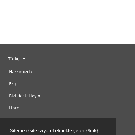
Türkçe
Hakkımızda
Ekip
Bizi destekleyin
Libro
Gizlilik Politikası
Sitemizi {site} ziyaret etmekle çerez {/link}
Kullanım Koşulları