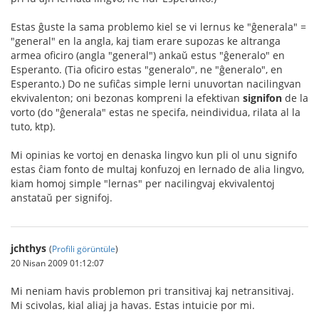
Estas ĝuste la sama problemo kiel se vi lernus ke "ĝenerala" =
"general" en la angla, kaj tiam erare supozas ke altranga
armea oficiro (angla "general") ankaŭ estus "ĝeneralo" en
Esperanto. (Tia oficiro estas "generalo", ne "ĝeneralo", en
Esperanto.) Do ne sufiĉas simple lerni unuvortan nacilingvan
ekvivalenton; oni bezonas kompreni la efektivan
signifon
de la
vorto (do "ĝenerala" estas ne specifa, neindividua, rilata al la
tuto, ktp).
Mi opinias ke vortoj en denaska lingvo kun pli ol unu signifo
estas ĉiam fonto de multaj konfuzoj en lernado de alia lingvo,
kiam homoj simple "lernas" per nacilingvaj ekvivalentoj
anstataŭ per signifoj.
jchthys
(
Profili görüntüle
)
20 Nisan 2009 01:12:07
Mi neniam havis problemon pri transitivaj kaj netransitivaj.
Mi scivolas, kial aliaj ja havas. Estas intuicie por mi.