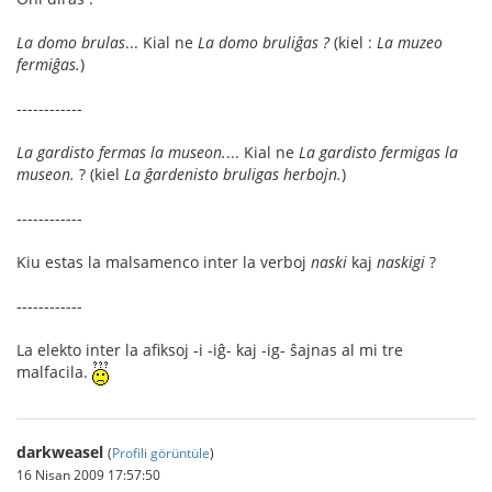
La domo brulas
... Kial ne
La domo bruliĝas ?
(kiel :
La muzeo
fermiĝas.
)
------------
La gardisto fermas la museon.
... Kial ne
La gardisto fermigas la
museon.
? (kiel
La ĝardenisto bruligas herbojn.
)
------------
Kiu estas la malsamenco inter la verboj
naski
kaj
naskigi
?
------------
La elekto inter la afiksoj -i -iĝ- kaj -ig- ŝajnas al mi tre
malfacila.
darkweasel
(
Profili görüntüle
)
16 Nisan 2009 17:57:50