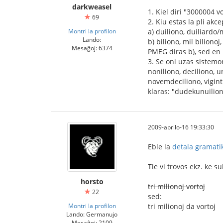
darkweasel
1. Kiel diri "3000004 vo
69
2. Kiu estas la pli a
Montri la profilon
a) duiliono, duiliardo/mi
Lando:
b) biliono, mil bilionoj, 
Mesaĝoj: 6374
PMEG diras b), sed en 
3. Se oni uzas sistemon 
noniliono, deciliono, u
novemdeciliono, vigint
klaras: "dudekunuilion
2009-aprilo-16 19:33:30
Eble la
detala gramati
Tie vi trovos ekz. ke 
horsto
tri milionoj vortoj
22
sed:
Montri la profilon
tri milionoj da vortoj
Lando: Germanujo
Mesaĝoj: 2109