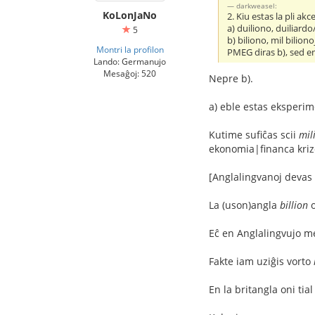
darkweasel:
KoLonJaNo
2. Kiu estas la pli 
a) duiliono, duiliardo/
5
b) biliono, mil bilionoj
Montri la profilon
PMEG diras b), sed en
Lando: Germanujo
Mesaĝoj: 520
Nepre b).
a) eble estas eksperime
Kutime sufiĉas scii
mil
ekonomia|financa kriz
[Anglalingvanoj devas k
La (uson)angla
billion
o
Eĉ en Anglalingvujo mem
Fakte iam uziĝis vorto
En la britangla oni tia