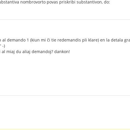
stantiva nombrovorto povas priskribi substantivon, do:
 al demando 1 (kiun mi ĉi tie redemandis pli klare) en la detala gram
 -)
i al miaj du aliaj demandoj? dankon!