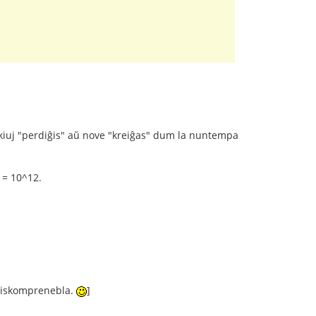
kiuj "perdiĝis" aŭ nove "kreiĝas" dum la nuntempa
= 10^12.
miskomprenebla.
]