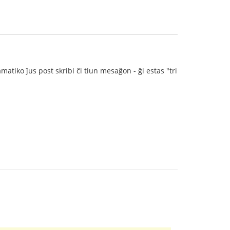
atiko ĵus post skribi ĉi tiun mesaĝon - ĝi estas "tri