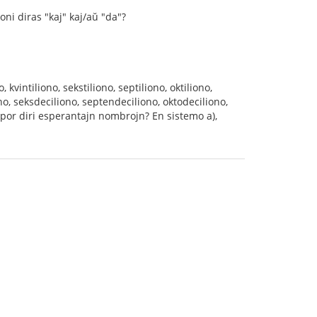
u oni diras "kaj" kaj/aŭ "da"?
 kvintiliono, sekstiliono, septiliono, oktiliono,
no, seksdeciliono, septendeciliono, oktodeciliono,
j por diri esperantajn nombrojn? En sistemo a),