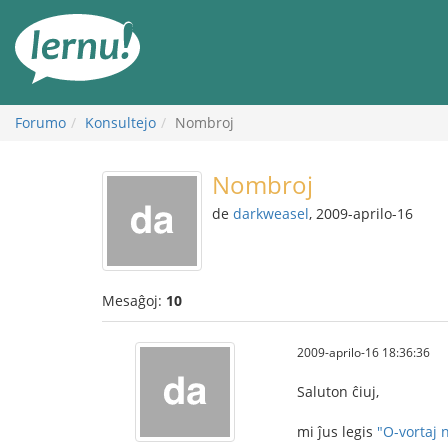
Al
la
enhavo
Forumo
Konsultejo
Nombroj
Nombroj
de
darkweasel
, 2009-aprilo-16
Mesaĝoj:
10
2009-aprilo-16 18:36:36
Saluton ĉiuj,
mi ĵus legis
"O-vortaj 