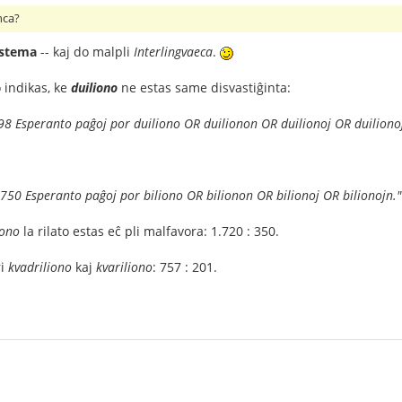
nca?
istema
-- kaj do malpli
Interlingvaeca
.
 indikas, ke
duiliono
ne estas same disvastiĝinta:
 898 Esperanto paĝoj por duiliono OR duilionon OR duilionoj OR duiliono
2,750 Esperanto paĝoj por biliono OR bilionon OR bilionoj OR bilionojn."
iono
la rilato estas eĉ pli malfavora: 1.720 : 350.
ri
kvadriliono
kaj
kvariliono
: 757 : 201.