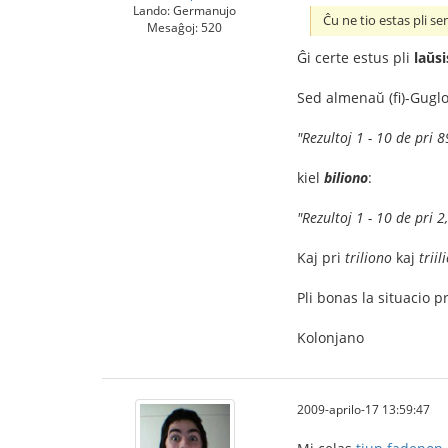
Lando: Germanujo
Ĉu ne tio estas pli se
Mesaĝoj: 520
Ĝi certe estus pli
laŭs
Sed almenaŭ (fi)-Guglo
"Rezultoj 1 - 10 de pri
kiel
biliono
:
"Rezultoj 1 - 10 de pri 
Kaj pri
triliono
kaj
triil
Pli bonas la situacio p
Kolonjano
2009-aprilo-17 13:59:47