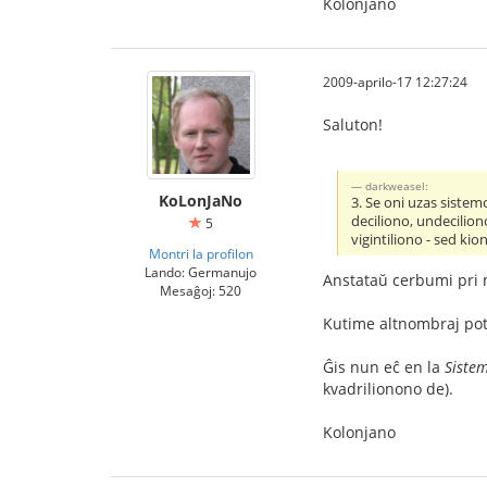
Kolonjano
2009-aprilo-17 12:27:24
Saluton!
darkweasel:
KoLonJaNo
3. Se oni uzas sistemo
deciliono, undecilion
5
vigintiliono - sed ki
Montri la profilon
Lando: Germanujo
Anstataŭ cerbumi pri
Mesaĝoj: 520
Kutime altnombraj pote
Ĝis nun eĉ en la
Sistem
kvadrilionono de).
Kolonjano