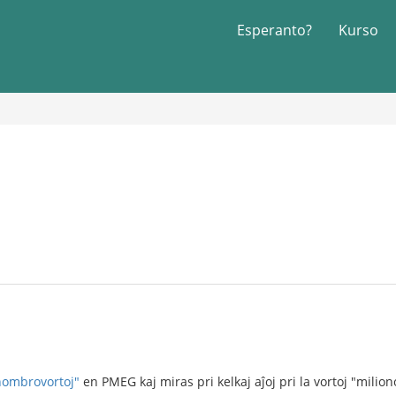
Esperanto?
Kurso
nombrovortoj"
en PMEG kaj miras pri kelkaj aĵoj pri la vortoj "miliono