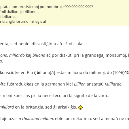
akceptata nombrosistemoj por nombroj >999 999 999 999?
mil duilionoj, triiliono...
, triliono...
 la angla forumo mi legis a)
nta, sed neniel disvastiĝinta aŭ eĉ oficiala.
iono, miliardo
kaj
biliono
eĉ por diskuti pri la grandegaj monsumoj, 
o.
onscii, ke en E-o i]
bi
liono[/i] estas miliono da milionoj, do (10^6)
^2
fte fuŝtradukiĝas en la germanan kiel
Billion
anstataŭ
Milliarde
.
 oni konscias pri ia necerteco pri la signifo de la vorto.
milliard
en la britangla, sed ĝi arkaikiĝis.
l foje uzas
a thousand million
, eble iom nekutima, sed almenaŭ ne 