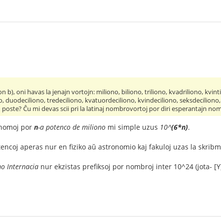
n b), oni havas la jenajn vortojn: miliono, biliono, triliono, kvadriliono, kvinti
o, duodeciliono, tredeciliono, kvatuordeciliono, kvindeciliono, seksdecilion
on poste? Ĉu mi devas scii pri la latinaj nombrovortoj por diri esperantajn no
 nomoj por
n
-a potenco de miliono
mi simple uzus
10^
(6*n)
.
ncoj aperas nur en fiziko aŭ astronomio kaj fakuloj uzas la skrib
o Internacia
nur ekzistas prefiksoj por nombroj inter 10^24 (jota- [Y],