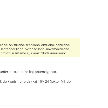
liono, sekstiliono, septiliono, oktiliono, noniliono,
o, septendeciliono, oktodeciliono, novemdeciliono,
mbrojn? En sistemo a), klaras: "dudekunuiliono".
manieron kun bazo kaj potenciganto.
 do kvadriliono da) kaj 10^-24 (jokto- [y], do