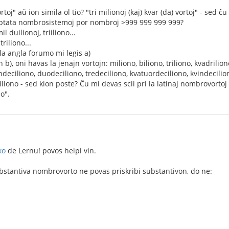
rtoj" aŭ ion simila ol tio? "tri milionoj (kaj) kvar (da) vortoj" - sed ĉ
kceptata nombrosistemoj por nombroj >999 999 999 999?
l duilionoj, triiliono...
triliono...
la angla forumo mi legis a)
b), oni havas la jenajn vortojn: miliono, biliono, triliono, kvadriliono,
ndeciliono, duodeciliono, tredeciliono, kvatuordeciliono, kvindecilio
iliono - sed kion poste? Ĉu mi devas scii pri la latinaj nombrovorto
o".
ko
de Lernu! povos helpi vin.
substantiva nombrovorto ne povas priskribi substantivon, do ne: