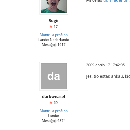
Mi celas
tiun fadenon
.
Rogir
17
Montri la profilon
Lando: Nederlando
Mesaĝoj: 1617
2009-aprilo-17 17:42:05
Jes, tio estas ankaŭ, k
darkweasel
69
Montri la profilon
Lando:
Mesaĝoj: 6374